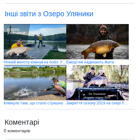
Інші звіти з Озеро Уляники
Нічний монстр клюнув на бойл. Уляники
Емоції які надихають Жити
Клюнуло таке, що стало страшно
Закриття сезону 2019 на озері Уляники
Коментарі
0 коментарів