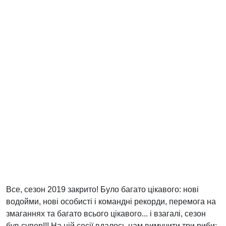
Все, сезон 2019 закрито! Було багато цікавого: нові
водойми, нові особисті і командні рекорди, перемога на
змаганнях та багато всього цікавого... і взагалі, сезон
був супер!!! На цій сесії вдалось нам вимучити три риби: