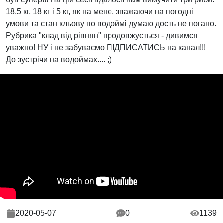
18,5 кг, 18 кг і 5 кг, як на мене, зважаючи на погодні
умови та стан кльову по водоймі думаю дость не погано.
Рубрика "клад від рівнян" продовжується - дивимся
уважно! НУ і не забуваємо ПІДПИСАТИСЬ на канал!!!
До зустрічи на водоймах.... ;)
2020-05-07
0
1139