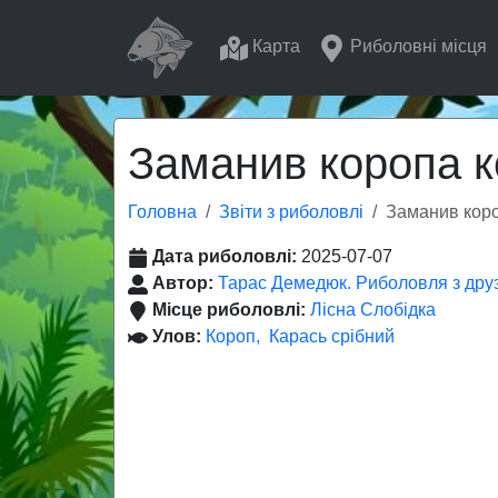
Карта
Риболовні місця
Заманив коропа 
Головна
Звіти з риболовлі
Заманив кор
Дата риболовлі:
2025-07-07
Автор:
Тарас Демедюк. Риболовля з дру
Місце риболовлі:
Лісна Слобідка
Улов:
Короп
Карась срібний