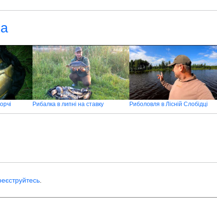
ка
корчі
Рибалка в липні на ставку
Риболовля в Лісній Слобідці
реєструйтесь
.