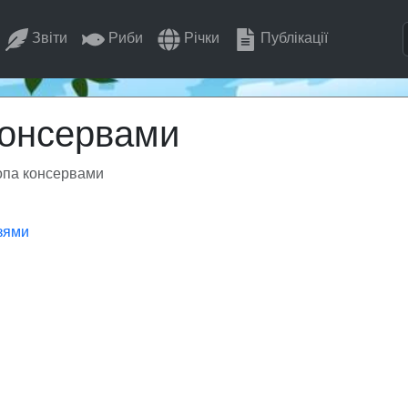
Звіти
Риби
Річки
Публікації
консервами
опа консервами
зями