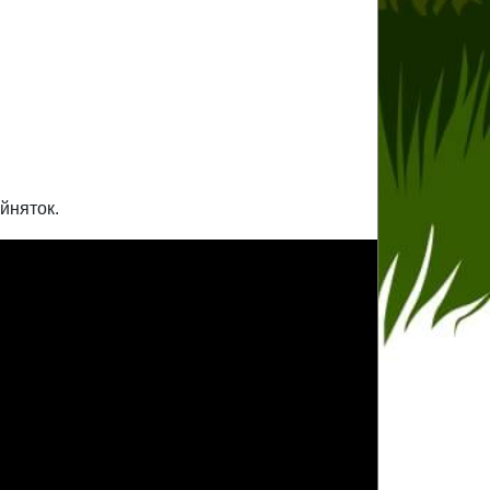
йняток.