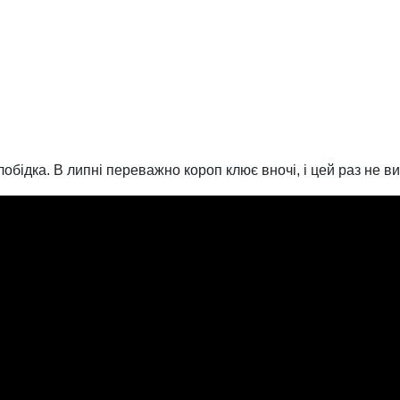
бідка. В липні переважно короп клює вночі, і цей раз не ви