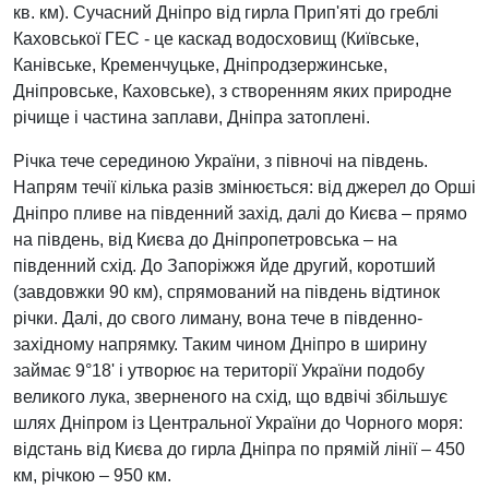
кв. км). Сучасний Дніпро від гирла Прип'яті до греблі
Каховської ГЕС - це каскад водосховищ (Київське,
Канівське, Кременчуцьке, Дніпродзержинське,
Дніпровське, Каховське), з створенням яких природне
річище і частина заплави, Дніпра затоплені.
Річка тече серединою України, з півночі на південь.
Напрям течії кілька разів змінюється: від джерел до Орші
Дніпро пливе на південний захід, далі до Києва – прямо
на південь, від Києва до Дніпропетровська – на
південний схід. До Запоріжжя йде другий, коротший
(завдовжки 90 км), спрямований на південь відтинок
річки. Далі, до свого лиману, вона тече в південно-
західному напрямку. Таким чином Дніпро в ширину
займає 9°18' і утворює на території України подобу
великого лука, зверненого на схід, що вдвічі збільшує
шлях Дніпром із Центральної України до Чорного моря:
відстань від Києва до гирла Дніпра по прямій лінії – 450
км, річкою – 950 км.