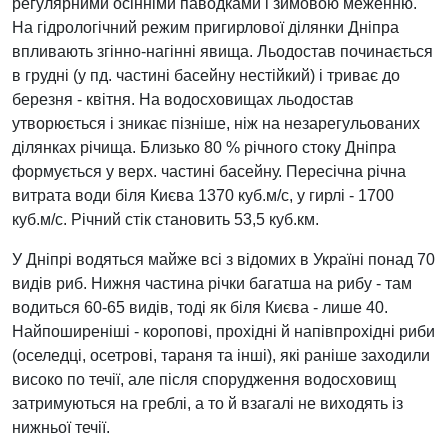
регулярними осінніми паводками i зимовою меженню.
На гідролoгічний режим пригирлової ділянки Дніпра
впливають згінно-нагінні явища. Льодостав починається
в грудні (у пд. частині басейну нестійкий) i триває до
березня - квітня. На водосховищах льодостав
утворюється i зникає пізніше, ніж на незарегульованих
ділянках річища. Близько 80 % річного стоку Дніпра
формується у верх. частині басейну. Пересічна річна
витрата води біля Києва 1370 куб.м/с, у гирлі - 1700
куб.м/с. Річний стік становить 53,5 куб.км.
У Дніпрі водяться майже всі з відомих в Україні понад 70
видів риб. Нижня частина річки багатша на рибу - там
водиться 60-65 видів, тоді як біля Києва - лише 40.
Найпоширеніші - коропові, прохідні й напівпрохідні риби
(оселедці, осетрові, тараня та інші), які раніше заходили
високо по течії, але після спорудження водосховищ
затримуються на греблі, а то й взагалі не виходять із
нижньої течії.