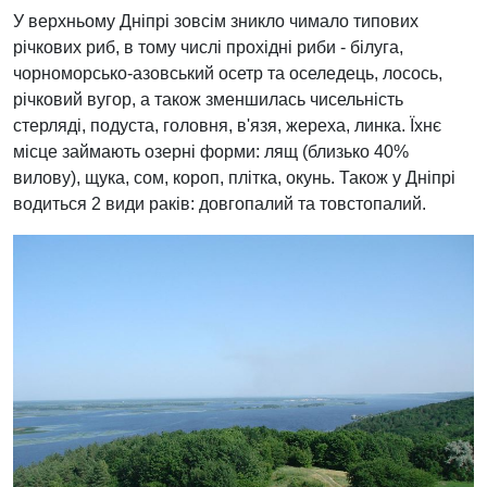
У верхньому Дніпрі зовсім зникло чимало типових
річкових риб, в тому числі прохідні риби - білуга,
чорноморсько-азовський осетр та оселедець, лосось,
річковий вугор, а також зменшилась чисельність
стерляді, подуста, головня, в'язя, жереха, линка. Їхнє
місце займають озерні форми: лящ (близько 40%
вилову), щука, сом, короп, плітка, окунь. Також у Дніпрі
водиться 2 види раків: довгопалий та товстопалий.