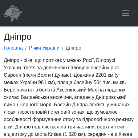
Дніпро
Головна
Річки України
Дніпро
Дніпро - ріка, що протікає у межах Росії, Білорусі i
України, третя за довжиною і площею басейну ріка
Європи (після Волги i Дунаю). Довжина 2201 км (у
межах України 981 км), площа басейну 504 тис. км.кв.
Бере початок з болота Аксенінський Мох на південих
схилах Валдайської височини, впадає у Дніпровський
лиман Чорного моря. Басейн Дніпра лежить у мішаних
лісах, лісостеповій i степовій зонах, що зумовлює
особливості формування стоку та гідрологічного режиму
ріки. Дніпро поділяється на три частини: верхня течія -
від витоку до міста Києва (1 320 км), середня - від Києва