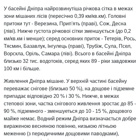
У басейні Дніпра найрозвинутіша річкова сітка в межах
зони мішаних лiciв (пересічно 0,39 км/кв.км). Головні
притоки тут - Верезина, Прип'ять (праві), Сож, Десна
(ліві). Нижче густота річковоі сітки зменшується (до 0,2
км/кв.км і менше); серед основних приток - Тетерів, Рось,
Тясмин, Базавлук, Інгулець (npaвi), Трубіж, Сула, Псел,
Ворскла, Оріль, Самара (ліві). Всього в басейні Дніпра
близько 32 тис. водотоків, серед яких 89 - ріки завдовжки
100 км i більше.
Живлення Дніпра мішане. У верхній частині басейну
переважає снігове (близько 50 %), на дощове і підземне
припадає відповідно 20 % і 30 %. Нижче, в межах
степовоі зони, частка снiговогo живлення зростає до 85 -
90 %, підземного - зменшуеться до 10 - 15 %, дощового
майже немaє. Водний режим Дніпра визначається добре
вираженою весняною повінню, низькою літньою
меженню (з перюдичними дощовими паводками),