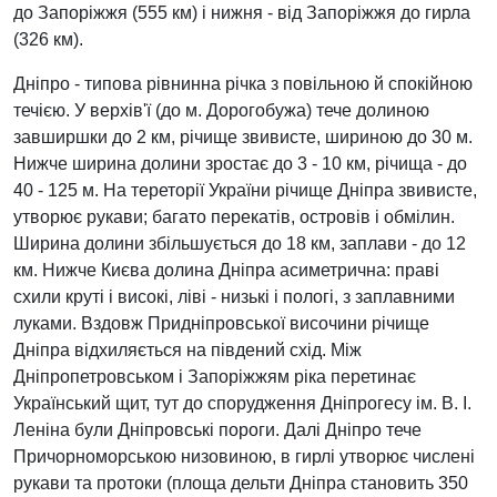
до Запоріжжя (555 км) і нижня - від Запоріжжя до гирла
(326 км).
Дніпро - типова рівнинна річка з повільною й спокійною
течією. У вepxiв'ї (до м. Дорогобужа) тече долиною
завширшки до 2 км, річище звивисте, шириною до 30 м.
Нижче ширина долини зростає до 3 - 10 км, річища - до
40 - 125 м. На тереторії України річище Дніпра звивисте,
утворює рукави; багато перекатів, островiв i обмілин.
Ширина долини збільшується до 18 км, заплави - до 12
км. Нижче Києва долина Дніпра асиметрична: праві
схили круті i високі, ліві - низькі i пологі, з заплавними
луками. Вздовж Придніпровської височини річище
Дніпра відхиляється на південий схід. Між
Дніпропетровськом і Запоріжжям ріка перетинає
Український щит, тут до спорудження Дніпрогесу iм. В. І.
Леніна були Дніпровські пороги. Далі Дніпро тече
Причорноморською низовиною, в гирлі утворює числені
рукави та протоки (площа дельти Дніпра становить 350