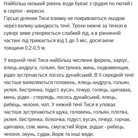
Найбільш низький рівень води буває з грудня по лютий і
в серпні - вересні.
Гірські ділянки Тиси взимку не покриваються льодом
через велику швидкость течії. Трохи нижче за течією в
суворі зими утворюється слабкий лід, а в рівнинній
частині лід тримається від 1 до 3 міс, досягаючи
товщини 0,2-0,5 м.
У верхній течії Тиси найбільш численні форель, харіус,
ялець-андруга, гольян, бистрянка, минь, подкаменщик,
рідко зустрічається лосось дунайський. В її середній течії
частіше виявляються головень, ялець-андруга, гольян,
уклея, бистрянка, підуст, вусач, пічкур, голець, щипавка,
минь, рідко - стерлядь, лосось дунайський, ялець,
рибець, чехоня, чоп. У нижній течії Тиси в уловах
частіше зустрічаються щука, головень, гольян, плотва,
уклея, бистрянка, білоочка, підуст, вусач, пічкур, горчак,
щипавка, сом, минь, смугастий йорж, рідше - рибець,
чехоня, окунь, судак, йорж та інші види.