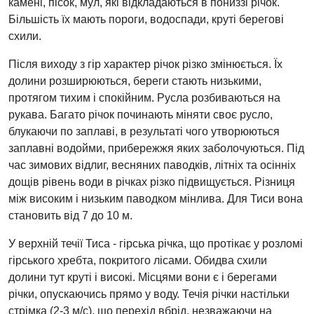
камені, пісок, мул, які відкладаються в пониззі річок.
Більшість їх мають пороги, водоспади, круті берегові
схили.
Після виходу з гір характер річок різко змінюється. Їх
долини розширюються, береги стають низькими,
протягом тихим і спокійним. Русла розбиваються на
рукава. Багато річок починають міняти своє русло,
блукаючи по заплаві, в результаті чого утворюються
заплавні водойми, прибережжя яких заболочуються. Під
час зимових відлиг, весняних паводків, літніх та осінніх
дощів рівень води в річках різко підвищується. Різниця
між високим і низьким паводком мінлива. Для Тиси вона
становить від 7 до 10 м.
У верхній течії Тиса - гірська річка, що протікає у розломі
гірського хребта, покритого лісами. Обидва схили
долини тут круті і високі. Місцями вони є і берегами
річки, опускаючись прямо у воду. Течія річки настільки
стрімка (2-3 м/с), що перехід вбрід, незважаючи на