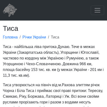
Тиса
Головна
Річки України
Тиса
Тиса - найбільша ліва притока Дунаю. Тече в межах
Украіни (Закарпатська область), Угорщини і Югославії,
частково по кордону між Україною i Румуніею, а також
Угорщиною i Чехо-Словаччиною. Довжина 966 км,
площа басейну 153 тис. кв. км (у межах України - 201 км i
11,3 тис. кв.км).
Тиса утворюється на північ від м.Рахова злиттям річок
Чорна і Біла Тиса і приймає свої праві притоки: Тересву,
Смикаю, Ріку, Боржава, Латориці і Уж. Всі вони своїми
руслами прорізають гори і разом з водами несуть