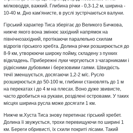
мілководдя, важкий. Глибина річки - 0,3-1,2 м, ширина -
10-40 м. Дно кам'янисте, в руслі зустрічаються валуни.
Гірський характер Тиса зберігає до Великого Бичкова,
нижче якого вона змінює західний напрямок на
північнозахідний, протікаючи паралельно схилам
відрогів гірського хребта. Долина річки розширюється до
8-9 км, утворюючи широку пойму, складену з пухких
відкладень. Прибережні луки чергуються з чагарниками і
рідкісними дубовими і березовими гаями. Швидкість
течії зменшується, досягаючи 1,2-2 м/с. Русло
розширюється до 50-100 м, глибини становлять до 1 м
на перекатах і до 4 м на плесах. Воно дуже звивисте,
часто дробиться на рукави, розділені островами. У таких
місцях ширина русла може досягати 1 км.
Нижче м.Хуста Тиса знову перетинає гірський хребет.
Долина її звужується, трохи перевищуючи по ширині 1
км. Береги обривисті, їх схили покриті лісами. Такий