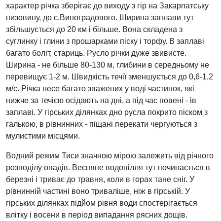
характер річка зберігає до виходу з гір на Закарпатську
низовину, до с.Виноградового. Ширина заплави тут
збільшується до 20 км і більше. Вона складена з
суглинку і глини з прошарками піску і торфу. В заплаві
багато боліт, стариць. Русло річки дуже звивисте.
Ширина - не більше 80-130 м, глибини в середньому не
перевищує 1-2 м. Швидкість течії зменшується до 0,6-1,2
м/с. Річка несе багато зважених у воді частинок, які
нижче за течією осідають на дні, а під час повені - ів
заплаві. У гірських ділянках дно русла покрито піском з
галькою, в рівнинних - піщані перекати чергуються з
мулистими місцями.
Водний режим Тиси значною мірою залежить від річного
розподілу опадів. Весняне водопілля тут починається в
березні і триває до травня, коли в горах тане сніг. У
рівнинній частині воно триваліше, ніж в гірській. У
гірських ділянках підйом рівня води спостерігається
влітку і восени в період випадання рясних дощів.