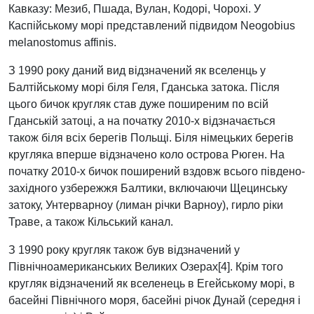
Кавказу: Мезиб, Пшада, Вулан, Кодорі, Чорохі. У
Каспійському морі представлений підвидом Neogobius
melanostomus affinis.
З 1990 року даний вид відзначений як вселенць у
Балтійському морі біля Геля, Гданська затока. Після
цього бичок кругляк став дуже поширеним по всій
Гданській затоці, а на початку 2010-х відзначається
також біля всіх берегів Польщі. Біля німецьких берегів
кругляка вперше відзначено коло острова Рюген. На
початку 2010-х бичок поширений вздовж всього південо-
західного узбережжя Балтики, включаючи Щецинську
затоку, Унтерварноу (лиман річки Варноу), гирло ріки
Траве, а також Кільський канал.
З 1990 року кругляк також був відзначений у
Північноамериканських Великих Озерах[4]. Крім того
кругляк відзначений як вселенець в Егейському морі, в
басейні Північного моря, басейні річок Дунай (середня і