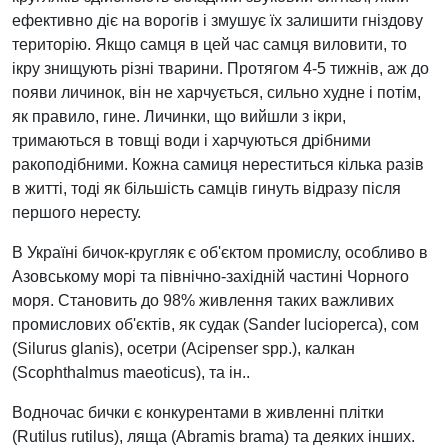
ефективно діє на ворогів і змушує їх залишити гніздову
територію. Якщо самця в цей час самця виловити, то
ікру знищують різні тварини. Протягом 4-5 тижнів, аж до
появи личинок, він не харчується, сильно худне і потім,
як правило, гине. Личинки, що вийшли з ікри,
тримаються в товщі води і харчуються дрібними
ракоподібними. Кожна самиця нереститься кілька разів
в житті, тоді як більшість самців гинуть відразу після
першого нересту.
В Україні бичок-кругляк є об'єктом промислу, особливо в
Азовському морі та північно-західній частині Чорного
моря. Становить до 98% живлення таких важливих
промислових об'єктів, як судак (Sander lucioperca), сом
(Silurus glanis), осетри (Acipenser spp.), калкан
(Scophthalmus maeoticus), та ін..
Водночас бички є конкурентами в живленні плітки
(Rutilus rutilus), ляща (Abramis brama) та деяких інших.