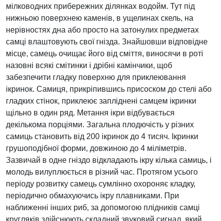
мілководних прибережних ділянках водойм. Тут під
нижньою поверхнею каменів, в ущелинах скель, на
нерівностях дна або просто на затонулих предметах
самці влаштовують свої гнізда. Знайшовши відповідне
місце, самець очищає його від сміття, виносячи в роті
назовні всякі смітинки і дрібні камінчики, щоб
забезпечити гладку поверхню для приклеювання
ікринок. Самиця, прикріпившись присоском до стелі або
гладких стінок, приклеює запліднені самцем ікринки
щільно в один ряд. Метання ікри відбувається
декількома порціями. Загальна плодючість у різних
самиць становить від 200 ікринок до 4 тисяч. Ікринки
грушоподібної форми, довжиною до 4 міліметрів.
Зазвичай в одне гніздо відкладають ікру кілька самиць, і
молодь вилуплюється в різний час. Протягом усього
періоду розвитку самець сумлінно охороняє кладку,
періодично обмахуючись ікру плавниками. При
наближенні інших риб, за допомогою плідників самці
кругляків здійснюють складний звуковий сигнал, який