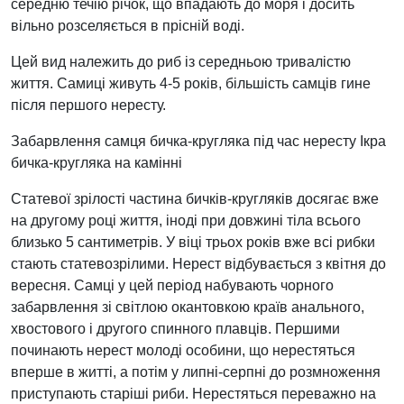
середню течію річок, що впадають до моря і досить
вільно розселяється в прісній воді.
Цей вид належить до риб із середньою тривалістю
життя. Самиці живуть 4-5 років, більшість самців гине
після першого нересту.
Забарвлення самця бичка-кругляка під час нересту Ікра
бичка-кругляка на камінні
Статевої зрілості частина бичків-кругляків досягає вже
на другому році життя, іноді при довжині тіла всього
близько 5 сантиметрів. У віці трьох років вже всі рибки
стають статевозрілими. Нерест відбувається з квітня до
вересня. Самці у цей період набувають чорного
забарвлення зі світлою окантовкою країв анального,
хвостового і другого спинного плавців. Першими
починають нерест молоді особини, що нерестяться
вперше в житті, а потім у липні-серпні до розмноження
приступають старіші риби. Нерестяться переважно на