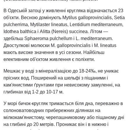
В Одеській затоці у живленні кругляка відзначається 23
об'єкти. Весною домінують Mytilus galloprovincialis, Setia
pulcherrima, Mytilaster lineatus, Lentidium mediterraneum,
Idothea balthica і Alitta (Nereis) succinea. Літом —
здебільш Sphaeroma pulchellum і L. mediterraneum.
Двостулкові молюски M. galloprovincialis і M. lineatus
мають високе значення в усі сезони. Найбільш
елективним об'єктом живлення є поліхети.
Мешкає у воді з мінералізацією до 18-24‰, не уникає
прісних вод. Поширений на шельфі з піщаними і
кам'янистими ґрунтами при невисокому замуленні, на
глибинах від 1-2 до 10-17 м.
У морі бичок-кругляк тримається біля дна, переважно в
солоноватоводних прибережних ділянках на
мілкокам'янистому, черепашниковому або піщаному дні
на глибині до 20 метрів. Проникає він і в нижню і