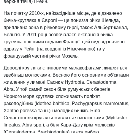
верхня течія) і Рейн.
На початку 2010-х, найзахідніше місце, де відзначено
бичка-кругляка в Європі — це пониззя річки Шельда,
припливна зона в річковому гирлі, також Альберт-канал,
Бельгія. У 2011 році розпочалася експансія бичка-
кругляка прісними водами Франції: цей вид відзначено
одразу у Рейні (на кордоні із Німеччиною) та у
французькій частині річки Мозель.
Дорослі кругляки є типовими малакофагами, живляться
здебільш молюсками. Весною його основними об'єктами
живлення у лимані Сасик є Hydrobia, Cerastoderma,
Abra. У той самий сезон біля румунських берегів
Чорного моря кругляки споживають поліхет,
ракоподібних (Idothea balthica, Pachygrapsus marmoratus,
Xantho poressa та ін.) і молодих бичків. Біля
Севастополя кругляки живляться молюсками (Mytilaster
lineatus, Abra spp.), а біля Кара-Дагу крім молюсків
(Cerastoderma, Brachiodontes) також рибою.