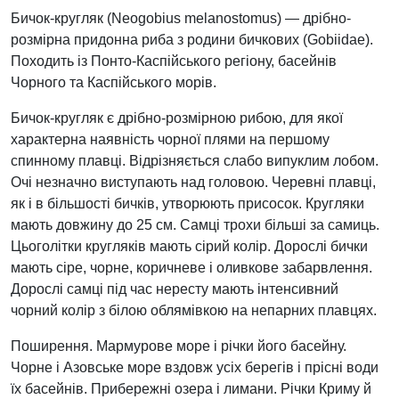
Бичок-кругляк (Neogobius melanostomus) — дрібно-
розмірна придонна риба з родини бичкових (Gobiidae).
Походить із Понто-Каспійського регіону, басейнів
Чорного та Каспійського морів.
Бичок-кругляк є дрібно-розмірною рибою, для якої
характерна наявність чорної плями на першому
спинному плавці. Відрізняється слабо випуклим лобом.
Очі незначно виступають над головою. Черевні плавці,
як і в більшості бичків, утворюють присосок. Кругляки
мають довжину до 25 см. Самці трохи більші за самиць.
Цьоголітки кругляків мають сірий колір. Дорослі бички
мають сіре, чорне, коричневе і оливкове забарвлення.
Дорослі самці під час нересту мають інтенсивний
чорний колір з білою облямівкою на непарних плавцях.
Поширення. Мармурове море і річки його басейну.
Чорне і Азовське море вздовж усіх берегів і прісні води
їх басейнів. Прибережні озера і лимани. Річки Криму й