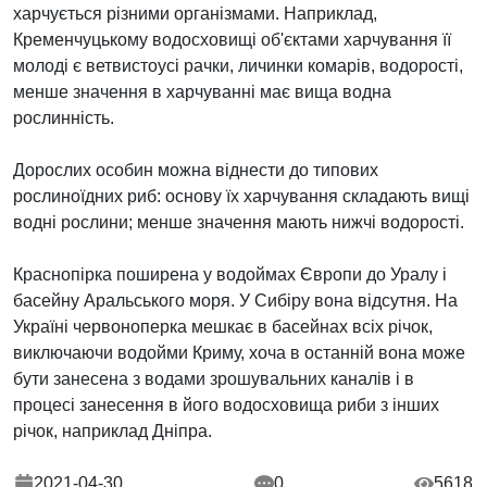
харчується різними організмами. Наприклад,
Кременчуцькому водосховищі об'єктами харчування її
молоді є ветвистоусі рачки, личинки комарів, водорості,
менше значення в харчуванні має вища водна
рослинність.
Дорослих особин можна віднести до типових
рослиноїдних риб: основу їх харчування складають вищі
водні рослини; менше значення мають нижчі водорості.
Краснопірка поширена у водоймах Європи до Уралу і
басейну Аральського моря. У Сибіру вона відсутня. На
Україні червоноперка мешкає в басейнах всіх річок,
виключаючи водойми Криму, хоча в останній вона може
бути занесена з водами зрошувальних каналів і в
процесі занесення в його водосховища риби з інших
річок, наприклад Дніпра.
2021-04-30
0
5618