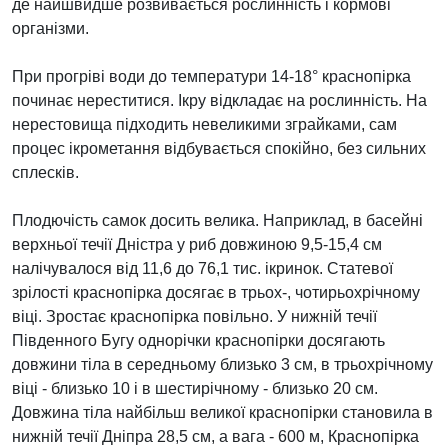
де найшвидше розвивається рослинність і кормові
організми.
При прогріві води до температури 14-18° краснопірка
починає нереститися. Ікру відкладає на рослинність. На
нерестовища підходить невеликими зграйками, сам
процес ікрометання відбувається спокійно, без сильних
сплесків.
Плодючість самок досить велика. Наприклад, в басейні
верхньої течії Дністра у риб довжиною 9,5-15,4 см
налічувалося від 11,6 до 76,1 тис. ікринок. Статевої
зрілості краснопірка досягає в трьох-, чотирьохрічному
віці. Зростає краснопірка повільно. У нижній течії
Південного Бугу однорічки краснопірки досягають
довжини тіла в середньому близько 3 см, в трьохрічному
віці - близько 10 і в шестирічному - близько 20 см.
Довжина тіла найбільш великої краснопірки становила в
нижній течії Дніпра 28,5 см, а вага - 600 м, Краснопірка