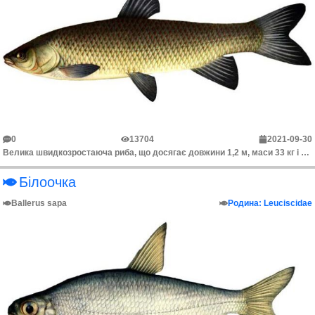
0
13704
2021-09-30
Велика швидкозростаюча риба, що досягає довжини 1,2 м, маси 33 кг і більше. Має подовжену, трохи сплющену з боків форму тіла, з невисокою головою. Лус...
Білоочка
Ballerus sapa
Родина: Leuciscidae