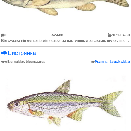
0
5688
2021-04-30
Від судака він легко відрізняється за наступними ознаками: рило у нього помітно коротше і ширше, очі порівняно більші, всі зуби майже однакової величи...
Бистрянка
Alburnoides bipunctatus
Родина: Leuciscidae