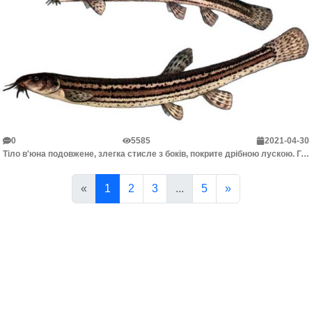
0
5585
2021-04-30
Тіло в'юна подовжене, злегка стисле з боків, покрите дрібною лускою. Голова невелика, витягнута вперед. Рот звернений донизу і оточений 10 вусиками, з...
«
1
2
3
...
5
»