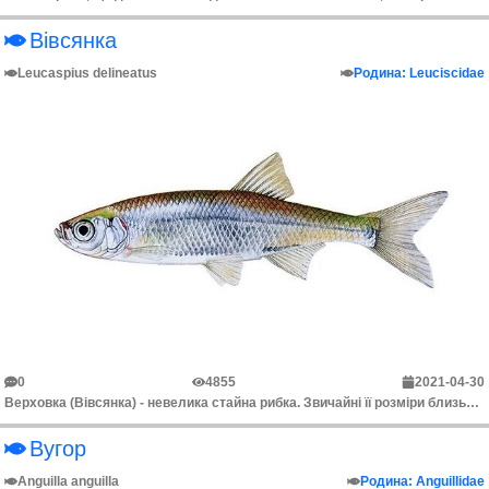
Вівсянка
Leucaspius delineatus
Родина: Leuciscidae
0
4855
2021-04-30
Верховка (Вівсянка) - невелика стайна рибка. Звичайні її розміри близько 4-5 см довжини, максимальна не перевищує 9 см., маса до 7 г. Тривалість її жи...
Вугор
Anguilla anguilla
Родина: Anguillidae