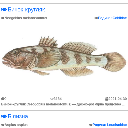
Бичок-кругляк
Neogobius melanostomus
Родина: Gobiidae
0
3184
2021-04-30
Бичок-кругляк (Neogobius melanostomus) — дрібно-розмірна придонна риба з родини бичкових (Gobiidae). Походить із Понто-Каспійського регіону, басейнів ...
Білизна
Aspius aspius
Родина: Leuciscidae