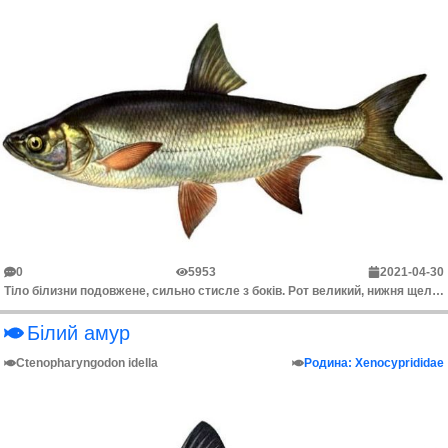
0
5953
2021-04-30
Тіло білизни подовжене, сильно стисле з боків. Рот великий, нижня щелепа з горбиком, попереду на верхній щелепі є невелика виїмка для нижньощелепного ...
Білий амур
Ctenopharyngodon idella
Родина: Xenocyprididae