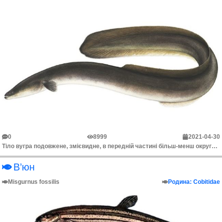
0
8999
2021-04-30
Тіло вугра подовжене, змієвидне, в передній частині більш-менш округлене, а від анального отвору до хвоста стисле з боків. Вугор покритий шаром густог...
В’юн
Misgurnus fossilis
Родина: Cobitidae