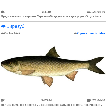
0
4110
2021-04-30
Представники осетрових України об'єднуються в два роди: білуга і осетер. Опис білуги представлений видом такої ж назви, який відрізняється від осетрів...
Вирезуб
Rutilus frisii
Родина: Leuciscidae
0
12934
2021-04-30
Велика риба, що досягає 70 см довжини і більше 6 кг ваги, поширена в басейні Чорного і Азовського морів; у південній частині Каспійського моря предста...