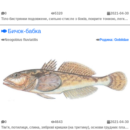
0
5320
2021-04-30
Тіло бистрянки подовжене, сильно стисле з боків, покрите тонкою, легко спадаючою лускою. Від уклей вона зовні відрізняється як наявністю чорних крапок...
Бичок-бабка
Neogobius fluviatilis
Родина: Gobiidae
0
4643
2021-04-30
Тім'я, потилиця, спина, зяброві кришки (на третину), основи грудних плавців, задня половина горла і черево покриті циклоїдною лускою. Другий спинний п...