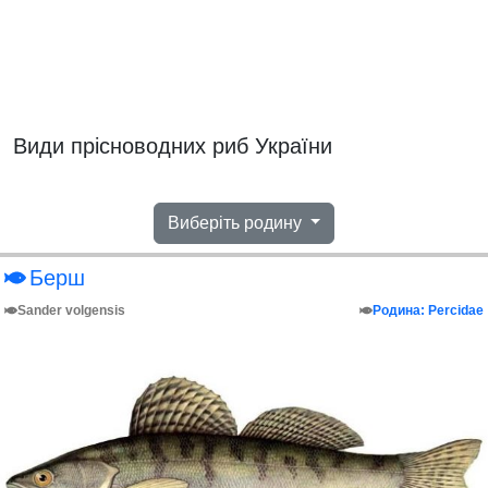
Види прісноводних риб України
Виберіть родину
Берш
Sander volgensis
Родина: Percidae