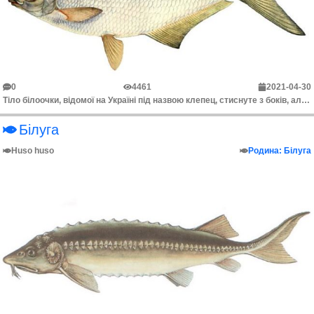
0
4461
2021-04-30
Тіло білоочки, відомої на Україні під назвою клепец, стиснуте з боків, але більш витягнуте в довжину порівняно з на лящем. Воно покрито досить великою...
Білуга
Huso huso
Родина: Білуга