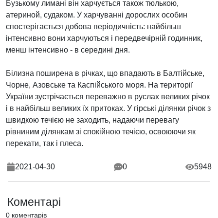
Бузькому лимані він харчується також тюлькою,
атериной, судаком. У харчуванні дорослих особин
спостерігається добова періодичність: найбільш
інтенсивно вони харчуються і передвечірній годинник,
менш інтенсивно - в середині дня.
Білизна поширена в річках, що впадають в Балтійське,
Чорне, Азовське та Каспійського моря. На території
України зустрічається переважно в руслах великих річок
і в найбільш великих їх притоках. У гірські ділянки річок з
швидкою течією не заходить, надаючи перевагу
рівниним ділянкам зі спокійною течією, освоюючи як
перекати, так і плеса.
2021-04-30
0
5948
Коментарі
0 коментарів