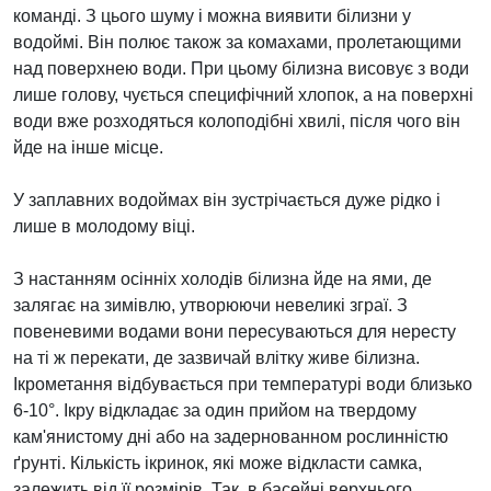
команді. З цього шуму і можна виявити білизни у
водоймі. Він полює також за комахами, пролетающими
над поверхнею води. При цьому білизна висовує з води
лише голову, чується специфічний хлопок, а на поверхні
води вже розходяться колоподібні хвилі, після чого він
йде на інше місце.
У заплавних водоймах він зустрічається дуже рідко і
лише в молодому віці.
З настанням осінніх холодів білизна йде на ями, де
залягає на зимівлю, утворюючи невеликі зграї. З
повеневими водами вони пересуваються для нересту
на ті ж перекати, де зазвичай влітку живе білизна.
Ікрометання відбувається при температурі води близько
6-10°. Ікру відкладає за один прийом на твердому
кам'янистому дні або на задернованном рослинністю
ґрунті. Кількість ікринок, які може відкласти самка,
залежить від її розмірів. Так, в басейні верхнього