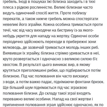
гребель. Іноді в пошуках їжі білизна заходить і в тихі
плеса з рідкою рослинністю. Великі білизнаи часто
ведуть одиночний спосіб життя. Проте поблизу
перекатів, а також нижче гребель можна спостерігати
невеликі його зграйки. Кожна особина тримається проти
течії, час від часу виходячи на бистрину із-за якого-
небудь укриття для нападу на жертву. Одиночні особи
періодично здійснюють переходи в прибережні зони
мілководь, де зазвичай тримається молодь інших риб.
Виявивши їх зграйку, білизна стрімко уривається в неї,
круто розвертається і одночасно з великою силою б'є
хвостом. В результаті цього виникає вир, в якому
крутяться приголомшені рибки, що підбираються потім
білизною. Під час полювання він часто вискакує
з води, а потім важко падає, піднімаючи фонтани бризок.
Ще більший шум піднімається під час зграєвою
полювання білизни. До складу такої зграї входять
переважно великі особини. Напад на свої жертви і
припинення полювання зграя здійснює одночасно, як по