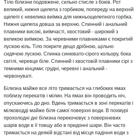
Тіло білизни подовжене, сильно стисле з боків. Рот
великий, нижня щелепа з горбиком, попереду на верхній
щелепі є невелика виїмка для нижньощелепного горбка.
Нижня щелепа довша за верхню. Спинний і анальний
плавники високі, виїмчасті, хвостовий - широкий з
великою виїмкою. За черевними плавниками є покритий
лускою кіль. Тіло покрите дещо дрібною, щільно
сидячою лускою. Спинка синювато-сірого кольору, бока
світлі, черевце біле. Спинний і хвостовій плавники сірі з
темними кінцями; грудні, черевні і анальний -
червонуваті.
Білизна майже все літо тримається на глибоких ямах
поблизу перекатів і мілин. На ямах він проводить ніч,
опускаючись до дно. Вдень тримається в зоні перекатів і
мілководді майже біля самої поверхні води. В похмурі
прохолодні дні білизна перекочовує з поверхневих
шарів води в її товщу або в придонні шари. Він часто
тримається на деякій відстані від місця падіння води з