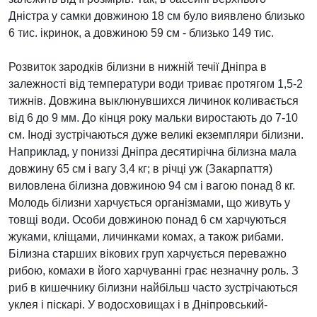
Дністра у самки довжиною 18 см було виявлено близько
6 тис. ікринок, а довжиною 59 см - близько 149 тис.
Розвиток зародків білизни в нижній течії Дніпра в
залежності від температури води триває протягом 1,5-2
тижнів. Довжина выклюнувшихся личинок коливається
від 6 до 9 мм. До кінця року мальки виростають до 7-10
см. Іноді зустрічаються дуже великі екземпляри білизни.
Наприклад, у пониззі Дніпра десятирічна білизна мала
довжину 65 см і вагу 3,4 кг; в річці уж (Закарпаття)
виловлена білизна довжиною 94 см і вагою понад 8 кг.
Молодь білизни харчується організмами, що живуть у
товщі води. Особи довжиною понад 6 см харчуються
жуками, кліщами, личинками комах, а також рибами.
Білизна старших вікових груп харчується переважно
рибою, комахи в його харчуванні грає незначну роль. З
риб в кишечнику білизни найбільш часто зустрічаються
уклея і піскарі. У водосховищах і в Дніпровський-