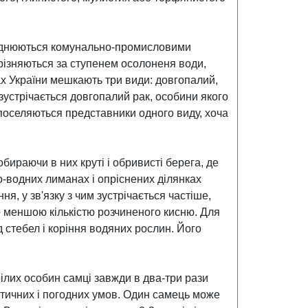
абруднюються комунально-промисловими
озрізняються за ступенем осолоненя води,
х України мешкають три види: довгопалий,
зустрічається довгопалий рак, особини якого
е поселяються представники одного виду, хоча
бираючи в них круті і обривисті берега, де
то-водних лиманах і опріснених ділянках
я, у зв'язку з чим зустрічається частіше,
о меншою кількістю розчиненого кисню. Для
 стебел і коріння водяних рослин. Його
ілих особин самці завжди в два-три рази
іматичних і погодних умов. Один самець може