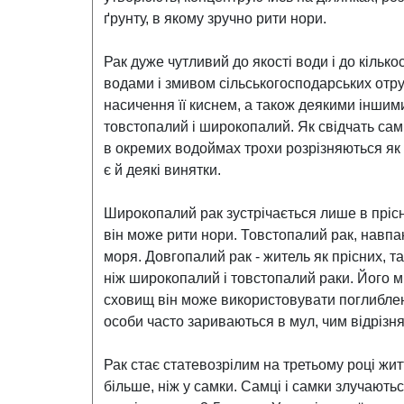
ґрунту, в якому зручно рити нори.
Рак дуже чутливий до якості води і до кільк
водами і змивом сільськогосподарських отруто
насичення її киснем, а також деякими інши
товстопалий і широкопалий. Як свідчать самі
в окремих водоймах трохи розрізняються як з
є й деякі винятки.
Широкопалий рак зустрічається лише в прісни
він може рити нори. Товстопалий рак, навпак
моря. Довгопалий рак - житель як прісних, т
ніж широкопалий і товстопалий раки. Його м
сховищ він може використовувати поглибленн
особи часто зариваються в мул, чим відрізн
Рак стає статевозрілим на третьому році жи
більше, ніж у самки. Самці і самки злучаютьс