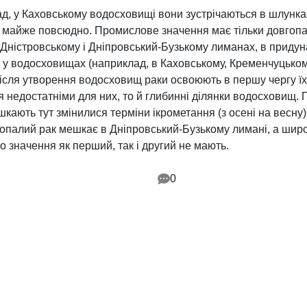
, у Каховському водосховищі вони зустрічаються в шлунках б
 майже повсюдно. Промислове значення має тільки довгопал
у Дністровському і Дніпровський-Бузькому лиманах, в придуна
о у водосховищах (наприклад, в Каховському, Кременчуцькому
сля утворення водосховищ раки освоюють в першу чергу їх пр
я недостатніми для них, то й глибинні ділянки водосховищ.
ають тут змінилися терміни ікрометання (з осені на весну),
топалий рак мешкає в Дніпровський-Бузькому лимані, а широк
о значення як перший, так і другий не мають.
0