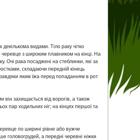
 декількома видами. Тіло раку чітко
е черевце з широким плавником на кінці. На
ку. Очі рака посаджені на стеблинки, які за
остками, складаючи передній кінець
 завдяки яким їжа перед попаданням в рот
и він захищається від ворогів, а також
ох пар ходильних ніг; на кінцях першої та
 черевце по ширині рівне або вужче
ше головогрудей, а передні черевні ніжки