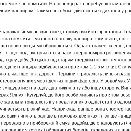
ого може не помітити. На черевці рака перебувають малень
удним панциром. Таким способом здійснюється дихання у рак
 заважає йому розвиватися, стримуючи його зростання. Тому
на помітити з матового відтінку панцира; крім цього, він ст
, що вони при цьому обриваються. Однак втрачені клешні, ні
я те, що іноді зустрічаються раки з нерівномірно розвине
ді і цілу добу. До цього під старим твердим покриттям утвор
твердіння панцира відбувається протягом 1-1,5 місяця. Скин
яють частіше, ніж дорослі. Терміни і тривалість линьки раків
етеорологічних умов і деяких інших факторів. У водоймах Укр
же зміщуватися на одну-два тижня в ту або іншу сторону. Вин
рах Ялпух і Кугурлуй, де його особи линяють протягом всього
ле загальна тривалість її у представників однієї статі в одн
нається в різний час. Наприклад, раніше вона спостерігаєтьс
ках раки линяють раніше в гирлових ділянках і пізніше - вищ
аки переважно в прибережній смузі водойм, де опановують гл
ташованих у крутих і обривистих берегів, складених з піщан