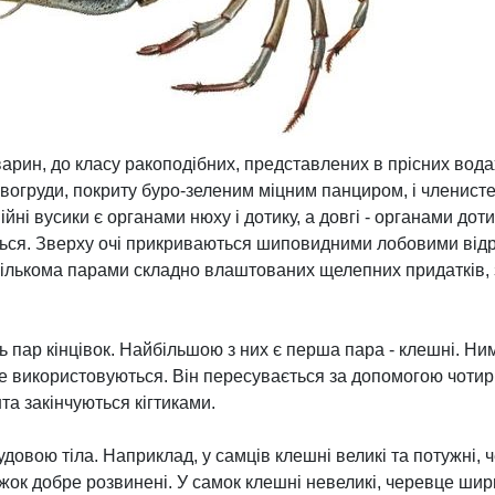
арин, до класу ракоподібних, представлених в прісних водах
овогруди, покриту буро-зеленим міцним панциром, і членист
війні вусики є органами нюху і дотику, а довгі - органами доти
ться. Зверху очі прикриваються шиповидними лобовими відр
 кількома парами складно влаштованих щелепних придатків,
ть пар кінцівок. Найбільшою з них є перша пара - клешні. Ним
е використовуються. Він пересувається за допомогою чотирь
та закінчуються кігтиками.
будовою тіла. Наприклад, у самців клешні великі та потужні,
іжок добре розвинені. У самок клешні невеликі, черевце шир