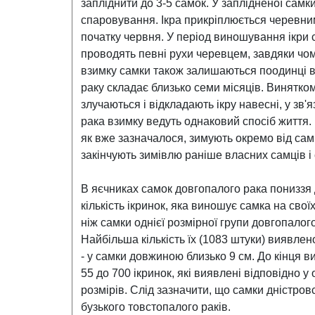
запліднити до 3-5 самок. У заплідненої самки
спаровування. Ікра прикріплюється черевним
початку червня. У період виношування ікри 
проводять певні рухи черевцем, завдяки чом
взимку самки також залишаються поодинці в 
раку складає близько семи місяців. Винятком
злучаються і відкладають ікру навесні, у зв'
рака взимку ведуть однаковий спосіб життя. 
як вже зазначалося, зимують окремо від самц
закінчують зимівлю раніше власних самців і 
В яєчниках самок довгопалого рака пониззя Д
кількість ікринок, яка виношує самка на сво
ніж самки однієї розмірної групи довгопалог
Найбільша кількість їх (1083 штуки) виявле
- у самки довжиною близько 9 см. До кінця в
55 до 700 ікринок, які виявлені відповідно у
розмірів. Слід зазначити, що самки дністров
бузького товстопалого раків.