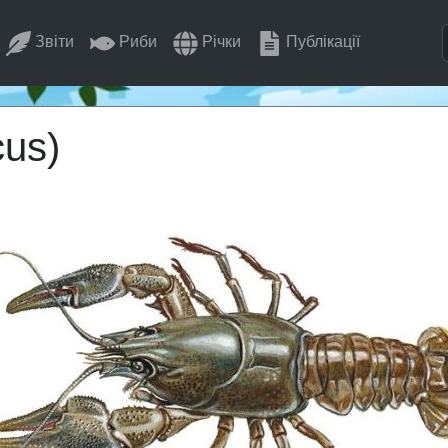
Звіти
Риби
Річки
Публікації
cus)