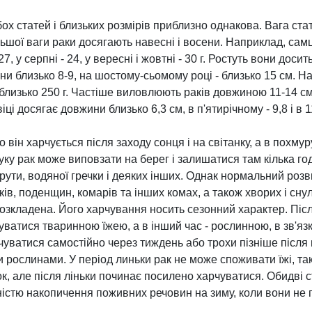
бох статей і близьких розмірів приблизно однакова. Вага ста
ьшої ваги раки досягають навесні і восени. Наприклад, сам
7, у серпні - 24, у вересні і жовтні - 30 г. Ростуть вони доси
и близько 8-9, на шостому-сьомому році - близько 15 см. Н
близько 250 г. Частіше виловлюють раків довжиною 11-14 см 
і досягає довжини близько 6,3 см, в п'ятирічному - 9,8 і в 1
 він харчується після заходу сонця і на світанку, а в похму
уку рак може виповзати на берег і залишатися там кілька го
рути, водяної гречки і деяких інших. Однак нормальний розв
ів, поденщин, комарів та інших комах, а також хворих і снул
зкладена. Його харчування носить сезонний характер. Після
атися тваринною їжею, а в інший час - рослинною, в зв'язк
уватися самостійно через тиждень або трохи пізніше після
 рослинами. У період линьки рак не може споживати їжі, так
ок, але після ліньки починає посилено харчуватися. Обидві 
ністю накопичення поживних речовин на зиму, коли вони не 