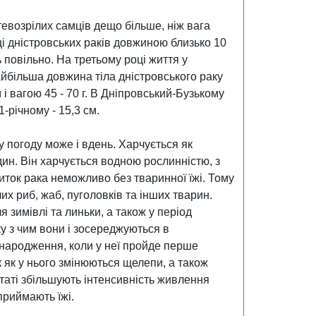
тевозрілих самців дещо більше, ніж вага
ці дністровських раків довжиною близько 10
ть повільно. На третьому році життя у
айбільша довжина тіла дністровського раку
і вагою 45 - 70 г. В Дніпровський-Бузькому
1-річному - 15,3 см.
ру погоду може і вдень. Харчується як
дин. Він харчується водною рослинністю, з
иток рака неможливо без тваринної їжі. Тому
их риб, жаб, пуголовків та інших тварин.
 зимівлі та линьки, а також у період
у з чим вони і зосереджуються в
 народження, коли у неї пройде перше
 як у нього змінюються щелепи, а також
статі збільшують інтенсивність живлення
приймають їжі.