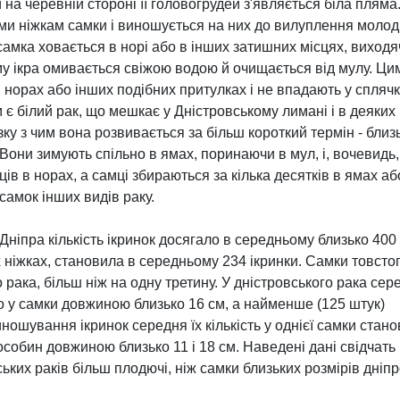
 на черевній стороні її головогрудей з'являється біла пляма.
и ніжкам самки і виношується на них до вилуплення молоді,
самка ховається в норі або в інших затишних місцях, виходя
у ікра омивається свіжою водою й очищається від мулу. Цим
норах або інших подібних притулках і не впадають у сплячк
 є білий рак, що мешкає у Дністровському лимані і в деяких
язку з чим вона розвивається за більш короткий термін - близь
Вони зимують спільно в ямах, поринаючи в мул, і, вочевидь,
ів в норах, а самці збираються за кілька десятків в ямах а
самок інших видів раку.
ніпра кількість ікринок досягало в середньому близько 400 
їх ніжках, становила в середньому 234 ікринки. Самки товст
о рака, більш ніж на одну третину. У дністровського рака сер
но у самки довжиною близько 16 см, а найменше (125 штук)
иношування ікринок середня їх кількість у однієї самки ста
 особин довжиною близько 11 і 18 см. Наведені дані свідчать 
ських раків більш плодючі, ніж самки близьких розмірів дніп