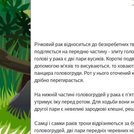
Річковий рак відноситься до безхребетних тв
поділяється на передню частину - злиту гол
голові у рака є дві пари вусиків. Короткі под
допомогою м'язів то висуваються, то ховаю
панцира головогруди. Рот у нього оточений
дрібно перетирається.
На нижній частині головогрудей у рака є п'я
утримує їжу перед ротом. Для ходьби вони н
другої пари є невеликі зародкові клешні, реш
Самці і самки раків трохи відрізняються за 
головогрудей, дві пари передніх черевних н