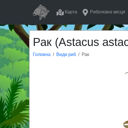
Карта
Риболовні місця
Рак (Astacus asta
Головна
Види риб
Рак