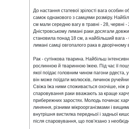
До настання статевої зрілості вага особин о
самок однакового з самцями розміру. Найбіл
см мали середню вагу в травні - 28, червні - 2
Дністровському лимані раки досягали довжин
становила понад 18 см, а найбільший вага - 
лимані самці овгопалого рака в дворічному віц
Рак - сутінкова тварина. Найбільш інтенсивно
рослинною й тваринною їжею. Під час її пош
якої поїдає головним чином пагони рдеста, у
він може поїдати молюсків, личинок ручейник
Свіжа їжа ними споживається охочіше, ніж ро
спаровування раки вважають за краще харчув
прибережних заростях. Молодь починає харч
линяння, різними мікроорганізмами і вищими
внутрішня вистилка передньої і задньої киш
після спаровування, що пов'язано з необхід