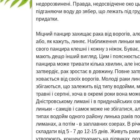
недорозвинені. Правда, недосвідчене око ць
підганяючи воду до зябер, що лежать під гр
придатки.
Міцний панцир захищає рака від ворогів, але
або, як кажуть, линяє. Наближення линьки мож
свого панцира клешні і кожну з ніжок. Буває
мають дещо інший вигляд. Цим і пояснюєтьс
панцира може тривати кілька хвилин, але іно
затвердіє, рак зростає в довжину. Повне за
ховається від своїх ворогів. Молоді раки лин
збігаються, що залежить від типу водойми, м
травні і серпні, хоча в окремі роки вона мо
Дністровському лимані і в придунайських озе
линьки - самців і самок може не збігатися, а
типах водойм одного району линька раків почи
лиманах, а потім - в заплавних озерах. В річ
складати від 5 - 7 до 12-15 днів. Живуть р
утворюють, концентруючись на ділянках, роз