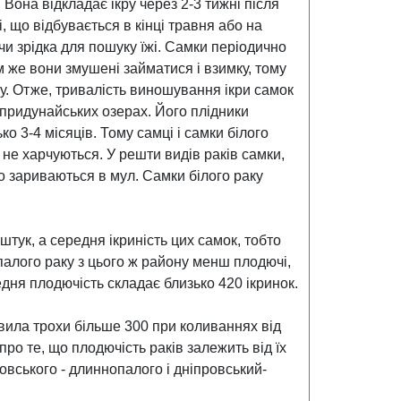
 Вона відкладає ікру через 2-3 тижні після
 що відбувається в кінці травня або на
чи зрідка для пошуку їжі. Самки періодично
 же вони змушені займатися і взимку, тому
у. Отже, тривалість виношування ікри самок
 придунайських озерах. Його плідники
ко 3-4 місяців. Тому самці і самки білого
 не харчуються. У решти видів раків самки,
бо зариваються в мул. Самки білого раку
штук, а середня ікриність цих самок, тобто
опалого раку з цього ж району менш плодючі,
едня плодючість складає близько 420 ікринок.
новила трохи більше 300 при коливаннях від
про те, що плодючість раків залежить від їх
ровського - длиннопалого і дніпровський-