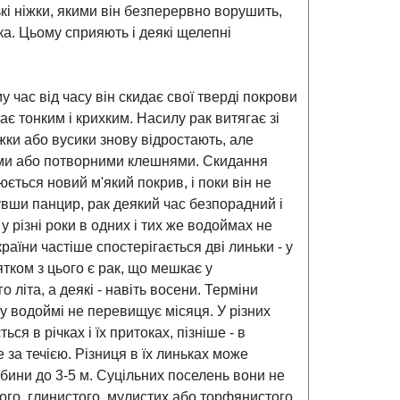
кі ніжки, якими він безперервно ворушить,
а. Цьому сприяють і деякі щелепні
 час від часу він скидає свої тверді покрови
ає тонким і крихким. Насилу рак витягає зі
жки або вусики знову відростають, але
ними або потворними клешнями. Скидання
юється новий м'який покрив, і поки він не
увши панцир, рак деякий час безпорадний і
 у різні роки в одних і тих же водоймах не
аїни частіше спостерігається дві линьки - у
ятком з цього є рак, що мешкає у
 літа, а деякі - навіть восени. Терміни
ому водоймі не перевищує місяця. У різних
я в річках і їх притоках, пізніше - в
е за течією. Різниця в їх линьках може
ибини до 3-5 м. Суцільних поселень вони не
ого, глинистого, мулистих або торфянистого