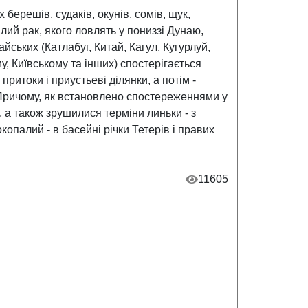
ерешів, судаків, окунів, сомів, щук,
ий рак, якого ловлять у пониззі Дунаю,
йських (Катлабуг, Китай, Кагул, Кугурлуй,
, Київському та інших) спостерігається
итоки і приустьеві ділянки, а потім -
 Причому, як встановлено спостереженнями у
 а також зрушилися терміни линьки - з
опалий - в басейні річки Тетерів і правих
11605