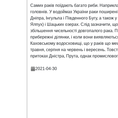
Самих раків поїдають багато риби. Наприклад
головнів. У водоймах України раки поширені
Дніпра, Інгульпа і Південного Бугу, а також 
Ялпух) і Шацьких озерах. Слід зазначити, щ
збільшення чисельності довгопалого рака. Пі
прибережні ділянки, і коли вони виявляютьс
Каховському водосховищі, що у раків що мешк
травня, серпня на червень і вересень. Товс
притоках Дністра, Прута, однак промисловог
2021-04-30