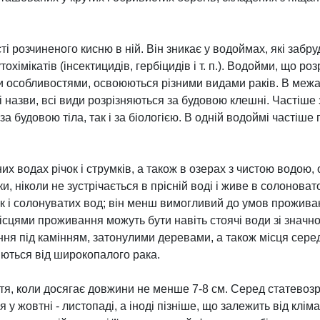
ості розчиненого кисню в ній. Він зникає у водоймах, які з
хімікатів (інсектицидів, гербіцидів і т. п.). Водойми, що р
ми особливостями, освоюються різними видами раків. В межа
 назви, всі види розрізняються за будовою клешні. Частіше 
а будовою тіла, так і за біологією. В одній водоймі частіш
х водах річок і струмків, а також в озерах з чистою водою, о
и, ніколи не зустрічається в прісній воді і живе в солонова
ак і солонуватих вод; він менш вимогливий до умов проживанн
ісцями проживання можуть бути навіть стоячі води зі значн
я під камінням, затонулими деревами, а також місця серед
яються від широкопалого рака.
ття, коли досягає довжини не менше 7-8 см. Серед статевозр
я у жовтні - листопаді, а іноді пізніше, що залежить від кл