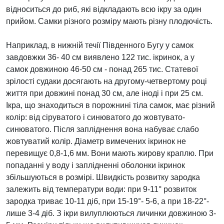
відноситься до риб, які відкладають всю ікру за один
прийом. Самки різного розміру мають різну плодючість.
Наприклад, в нижній течії Південного Бугу у самок
завдовжки 36- 40 см виявлено 122 тис. ікринок, а у
самок довжиною 46-50 см - понад 265 тис. Статевої
зрілості судаки досягають на другому-четвертому році
життя при довжині понад 30 см, але іноді і при 25 см.
Ікра, що знаходиться в порожнині тіла самок, має різний
колір: від сіруватого і синюватого до жовтувато-
синюватого. Після запліднення вона набуває слабо
жовтуватий колір. Діаметр вимечених ікринок не
перевищує 0,8-1,6 мм. Вони мають жирову краплю. При
попаданні у воду і заплідненні оболонки ікринок
збільшуються в розмірі. Швидкість розвитку зародка
залежить від температури води: при 9-11° розвиток
зародка триває 10-11 діб, при 15-19°- 5-6, а при 18-22°-
лише 3-4 діб. З ікри вилуплюються личинки довжиною 3-