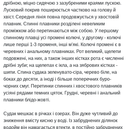
дрібною, міцно сидячою з зазубреними краями лускою.
Лусковий покрив поширюється частково на голову й
хвіст. Середня лінія повна продовжується у хвостовій
плавник. Спинні плавники розділені невеликим
проміжком або перетинаються між собою. У першому
спинному плавці усі промені колючі, у другому - колючі
лише перші 1-3 променя, інші м'які. Колючі промені є в
черевних і анальному плавниках. Рот великий, щелепи
подовжені, на них, а також інших кістках рота є численні
дрібні зуби; на щелепах є ікла, а на зябрових кістках -
шипи. Спина судака зеленувато-сіра, черево біле, на
боках до десяти, а іноді і більше поперечних буро-
чорних смуг. Перетинки спинних і хвостового плавників
усіяні рядами темних цяток. Грудні, черевні і анальний
плавники блідо-жовті.
Судак мешкає в річках і озерах. Він дуже чутливий до
зниження вмісту кисню у воді. Із забруднених ділянок
водойм він намагається втекти, в постійно забруднених