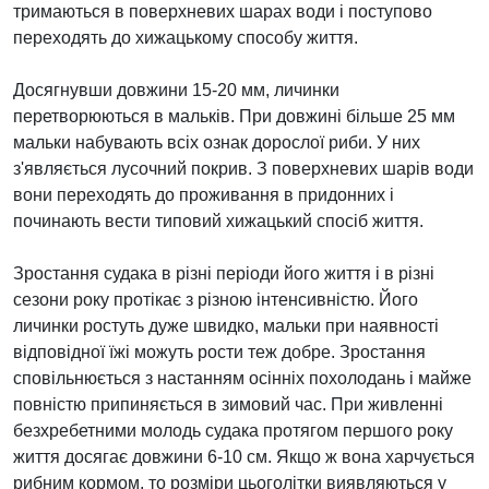
тримаються в поверхневих шарах води і поступово
переходять до хижацькому способу життя.
Досягнувши довжини 15-20 мм, личинки
перетворюються в мальків. При довжині більше 25 мм
мальки набувають всіх ознак дорослої риби. У них
з'являється лусочний покрив. З поверхневих шарів води
вони переходять до проживання в придонних і
починають вести типовий хижацький спосіб життя.
Зростання судака в різні періоди його життя і в різні
сезони року протікає з різною інтенсивністю. Його
личинки ростуть дуже швидко, мальки при наявності
відповідної їжі можуть рости теж добре. Зростання
сповільнюється з настанням осінніх похолодань і майже
повністю припиняється в зимовий час. При живленні
безхребетними молодь судака протягом першого року
життя досягає довжини 6-10 см. Якщо ж вона харчується
рибним кормом, то розміри цьоголітки виявляються у