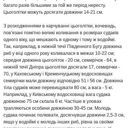
багато разів більшими за той же період нересту.
Цьоголітки можуть досягати довжини 14-21 см.
З розходженнями в харчуванні цьоголітки, вочевидь,
пов'язані помітно великі коливання в розмірах судаків
одного віку, що мешкають в одному і тому ж водоймі.
Так, наприклад, в нижній течії Південного Бугу довжина
риб у віці одного року коливалася в межах 10-22 см;
середня довжина цьоголіток - 20 см, семирічок - 64, в
нижній течії Дніпра цьоголітки досягали 17, семирічки -
70, у Каховському і Кременчуцькому водосховищах
семирічки мали довжину відповідно 51 і 56 см. Довжина
тіла судаків може перевищувати 80 см, а вага - 5 кг.
Наприклад, у Київському водосховищі вага судака
довжиною 75 см склала 6 кг. Частіше в уловах
трапляються особини довжиною 30-45 см. Молодь
судака починає полювати, досягнувши довжини 2,5-3 см,
якщо у водоймі є молодь інших риб, рівна за своїми