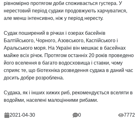
рівномірно протягом доби споживається густера. У
нерестовий період судаки продовжують харчуватися,
але менш інтенсивно, ніж у період нересту.
Судак поширений в річках і озерах басейнів
Балтійського, Чорного, Азовського, Каспійського і
Аральського моря. На Україні він мешкає в басейнах
майже всіх річок. Протягом останніх 20 років проведено
його вселення в багато водосховища і ставки, чому
сприяє те, що біотехніка розведення судака в даний час
досить добре розроблена.
Судака, як і інших хижих риб, рекомендується вселяти в
водойми, населені малоцінними рибами.
2021-04-30
0
7772