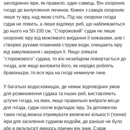
заплідненні ікри, як правило, один самець. Він охороняє
гніздо до вилуплення личинок. Кожен з самців охороняє
лише ту ікру, над якою стоїть. Під час охорони гнізда
судак не ловить, а лише відлякує риб, що наближаються
до нього на 50-100 см. "Сторожовий" судак не лише
охороняє ікру від можливого виїдання її хижаками, але і
створює рухами плавників струми води, очищають ікру
від замулювання і аерируя її. Якщо злякати
"сторожового" судака, то він незабаром повертається до
гнізда, але якщо виловити його, як нерідко роблять
браконьєри, то вся ікра на гнізді неминуче гине.
У багатьох водосховищах, де немає відповідних умов
для розмноження судака та інших риб, виставляють
штучні гнізда, на яких, якщо правильно вибрати місце
для гнізда, судак охоче відкладає ікру. За допомогою
таких гнізд можна отримувати величезні кількості (тонни)
ікри для заселення судаком водойм, де раніше не було
або в результаті якихось причин він зник. Судак