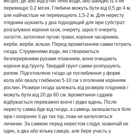
місцях, де або відсутня течія води, або швидкість її не
перевищує 0,2 м/сек. Глибини можуть бути від 0,5 до 4 м,
але найчастіше не перевищують 1,5-2 м. Для нересту
плідники шукають у дна підходящий для ікри субстрат:
розгалужені коріння осок, очерету, зарості очерету,
латаття, затоплені лугові трави, коріння чагарників,
верби, верби, вільхи. Перед ікрометанням самки готують
гнізда. Струменями води, які створюються
безперервними рухами плавників, вони очищають
коріння від ґрунту. Твердий грунт самки розпушують
рилом. Підготовлене гніздо це поглиблення у формі
кола або овалу глибиною 5-10 см з оголеним корінням
рослин. Розміри гнізда залежать від розмірів плідників і
можуть бути від 20 до 60 см. Ікрометання судаків
відбувається переважно вночі і рідко вдень. Після
нересту самка йде від гнізда, а самець залишається біля
ікри і охороняє її до тих пір, поки не вилупляться
личинки. За самкою перед нерестом слідує зазвичай не
один, а два або кілька самців, але бере участь у