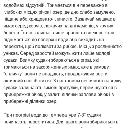
водоймах відсутній. Тримається він переважно в
глибоких місцях річок і озер, де дно слабо замулено,
піщане або хрящевато-глинисте. Зазвичай мешкає в
ямах серед корчів, лежачих на дні каменів, у крутих
берегів. Їх він залишає лише вранці та ввечері, коли
піднімається до поверхні води або виходить на
перекати, щоб полювати за рибою. Місць з рослинністю
уникає. Серед заростей можуть жити лише молоді
судаки. Взимку судаки збираються в зграї, які
тримаються на закоряженных ямах, але в зимову
"сплячку" вони не впадають, продовжуючи вести
активний спосіб життя. З настанням весняного паводку
судаки залишають зимові притулки, переміщуються в
прибережжя річок, у залиті ділянки заплави річок і в
прибережні ділянки озер.
При прогріві води до температури 7-8° судаки
починають нереститися. Для цього вони збираються в