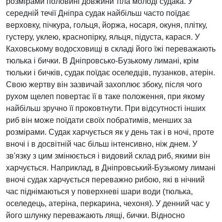
розмірами половині довжини тіла молоді судака. У
середній течії Дніпра судак найбільш часто поїдає
верховку, пічкура, гольця, йоржа, носаря, окуня, плітку,
густеру, уклею, краснопірку, яльця, підуста, карася. У
Каховському водосховищі в складі його їжі переважають
тюлька і бички. В Дніпровсько-Бузькому лимані, крім
тюльки і бичків, судак поїдає оселедців, пузанков, атерін.
Свою жертву він зазвичай захоплює збоку, після чого
рухом щелеп повертає її в таке положення, при якому
найбільш зручно її проковтнути. При відсутності інших
риб він може поїдати своїх побратимів, менших за
розмірами. Судак харчується як у день так і в ночі, проте
вночі і в досвітній час більш інтенсивно, ніж днем. У
зв'язку з цим змінюється і видовий склад риб, якими він
харчується. Наприклад, в Дніпровський-Бузькому лимані
вночі судак харчується переважно рибою, які в нічний
час піднімаються у поверхневі шари води (тюлька,
оселедець, атеріна, перкарина, чехоня). У денний час у
його шлунку переважають лящі, бички. Відносно