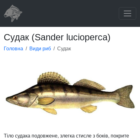
Судак (Sander lucioperca)
Головна
Види риб
Судак
Тіло судака подовжене, злегка стисле з боків, покрите