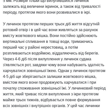
5 мм. Розміри тільки що вилупившихся личинок
залежать від величини ікринок, а також від тривалості
періоду, протягом якого вони розвивалися в ікрі.
У личинок протягом перших трьох діб життя відсутній
ротовий отвір і в цей час вони живляться за рахунок
вмісту жовткового мішка. Вони постійно здійснюють
вертикальні спливання в товщі води, тримаючись
перший час у районі нерестовищ, а потім
розпливаються водоймою, віддаляючись від берегів.
Через 4-6 діб після вилуплення у личинок судака
з'являється рот, завдяки чому вони набувають здатність
харчуватися зовнішньої їжею. Однак у личинок протягом
4-5 діб ще зберігаються залишки жовткового мішка,
вмістом якого вони продовжують харчуватися і при
початку споживання зовнішньої їжі. У личинковий період
життя, який триває після вилуплення з ікри протягом
майже трьох тижнів, відбувається повне формування
всіх зовнішніх і внутрішніх органів. У цей час личинки