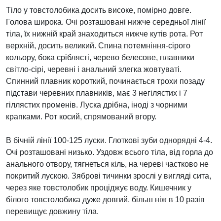
Тіло у товстолобика досить високе, помірно довге.
Голова широка. Очі розташовані нижче середньої лінії
тіла, їх нижній край знаходиться нижче кутів рота. Рот
верхній, досить великий. Спина потемніння-сірого
кольору, бока сріблясті, черево белесове, плавники
світло-сірі, черевні і анальний злегка жовтуваті.
Спинний плавник короткий, починається трохи позаду
підстави черевних плавників, має 3 негілястих і 7
гіллястих променів. Луска дрібна, іноді з чорними
крапками. Рот косий, спрямований вгору.
В бічній лінії 100-125 луски. Глоткові зуби однорядні 4-4.
Очі розташовані низько. Уздовж всього тіла, від горла до
анального отвору, тягнеться кіль, на череві частково не
покритий лускою. Зяброві тичинки зрослі у вигляді сита,
через яке товстолобик проціджує воду. Кишечник у
білого товстолобика дуже довгий, більш ніж в 10 разів
перевищує довжину тіла.