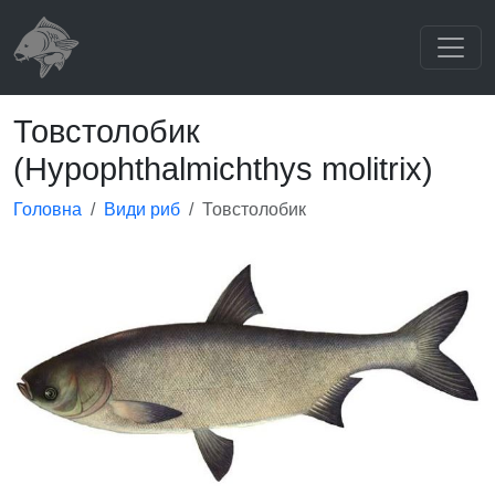
Товстолобик
(Hypophthalmichthys molitrix)
Головна
Види риб
Товстолобик