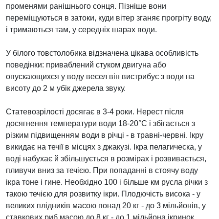
променями ранішнього сонця. Пізніше вони
переміщуються в затоки, куди вітер зганяє прогріту воду,
і тримаються там, у середніх шарах води.
У білого товстолобика відзначена цікава особливість
поведінки: приваблений стуком двигуна або
опускающихся у воду весел він вистрибує з води на
висоту до 2 м убік джерела звуку.
Статевозрілості досягає в 3-4 роки. Нерест після
досягнення температури води 18-20°C і збігається з
різким підвищенням води в річці - в травні-червні. Ікру
викидає на течії в місцях з джакузі. Ікра пелагическа, у
воді набухає й збільшується в розмірах і розвивається,
пливучи вниз за течією. При попаданні в стоячу воду
ікра тоне і гине. Необхідно 100 і більше км русла річки з
такою течією для розвитку ікри. Плодючість висока - у
великих плідників масою понад 20 кг - до 3 мільйонів, у
ставкових риб масою до 8 кг - до 1 мільйона ікринок.