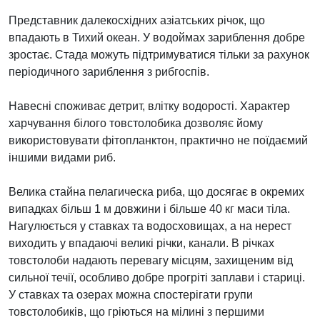
Представник далекосхідних азіатських річок, що
впадають в Тихий океан. У водоймах зариблення добре
зростає. Стада можуть підтримуватися тільки за рахунок
періодичного зариблення з рибгоспів.
Навесні споживає детрит, влітку водорості. Характер
харчування білого товстолобика дозволяє йому
використовувати фітопланктон, практично не поїдаємий
іншими видами риб.
Велика стайна пелагическа риба, що досягає в окремих
випадках більш 1 м довжини і більше 40 кг маси тіла.
Нагулюється у ставках та водосховищах, а на нерест
виходить у впадаючі великі річки, канали. В річках
товстолоби надають перевагу місцям, захищеним від
сильної течії, особливо добре прогріті заплави і стариці.
У ставках та озерах можна спостерігати групи
товстолобиків, що гріються на мілині з першими