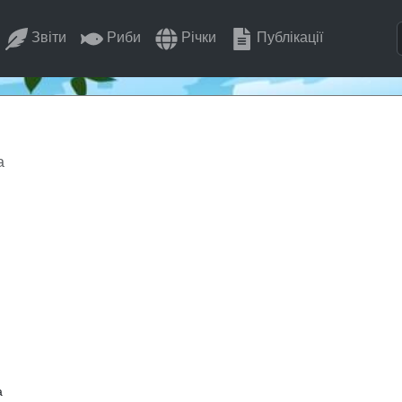
Звіти
Риби
Річки
Публікації
а
а