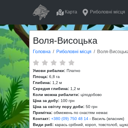
Карта
Риболовні місця
Воля-Висоцька
Головна
Риболовні місця
Воля-Висоцьк
Умови рибалки:
Платно
Площа:
6,8 га
Глибина:
1,2 м
Середня глибина:
1,2 м
Коли можна рибалити:
цілодобово
Ціна за добу:
100 грн
Ціна за світлу пору доби:
50 грн
Примітка:
обмежень по снастям немає
Контакт:
+380 (09) 750 48 14
- Василь (власник)
Види риб:
карась срібний, короп, товстолоб, щук