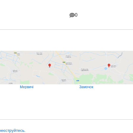
0
Мервичі
Замочок
реєструйтесь
.