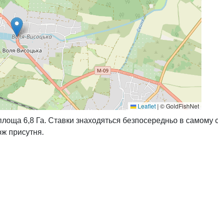
Leaflet
|
© GoldFishNet
площа 6,8 Га. Ставки знаходяться безпосередньо в самому се
ож присутня.