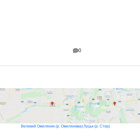
0
Великий Омеляник (р. Омелянівка)
Луцьк (р. Стир)