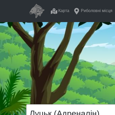
Карта
Риболовні місця
Луцьк (Адреналін)