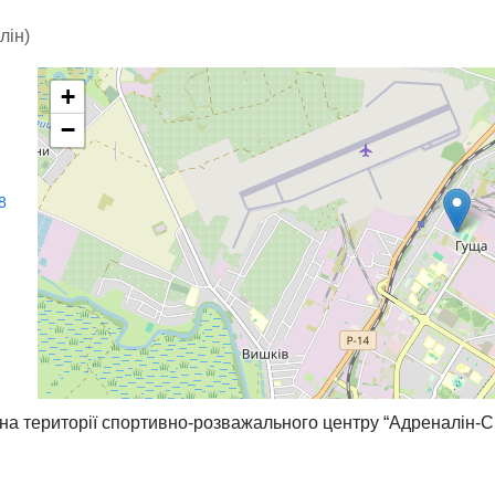
лін)
+
−
8
 на території спортивно-розважального центру “Адреналін-Сі