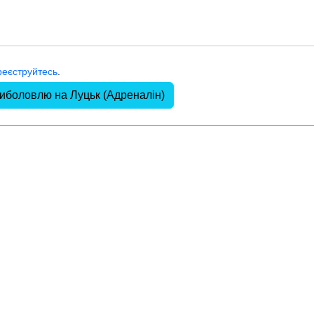
реєструйтесь
.
риболовлю на Луцьк (Адреналін)