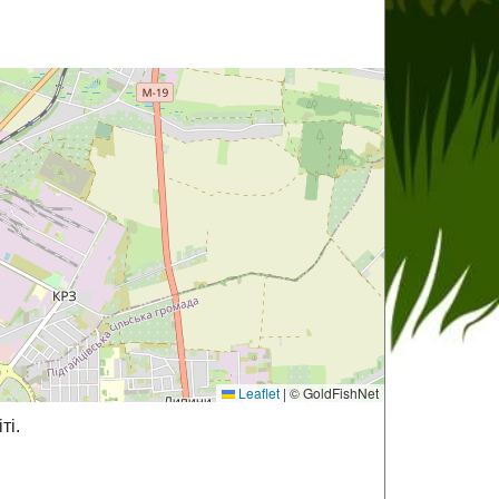
Leaflet
|
© GoldFishNet
ті.