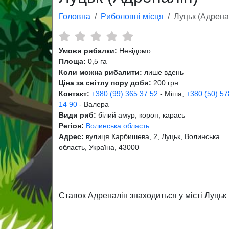
Головна
Риболовні місця
Луцьк (Адрена
Умови рибалки:
Невідомо
Площа:
0,5 га
Коли можна рибалити:
лише вдень
Ціна за світлу пору доби:
200 грн
Контакт:
+380 (99) 365 37 52
- Міша,
+380 (50) 57
14 90
- Валера
Види риб:
білий амур, короп, карась
Регіон:
Волинська область
Адрес:
вулиця Карбишева, 2, Луцьк, Волинська
область, Україна, 43000
Ставок Адреналін знаходиться у місті Луцьк