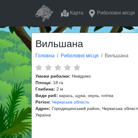
Карта
Риболовні місця
Вильшана
Головна
Риболовні місця
Вильшана
Умови рибалки:
Невідомо
Площа:
18 га
Глибина:
2 м
Види риб:
карась, щука, окунь, плітка
Регіон:
Черкаська область
Адрес:
Городищенський район, Черкаська област
Україна