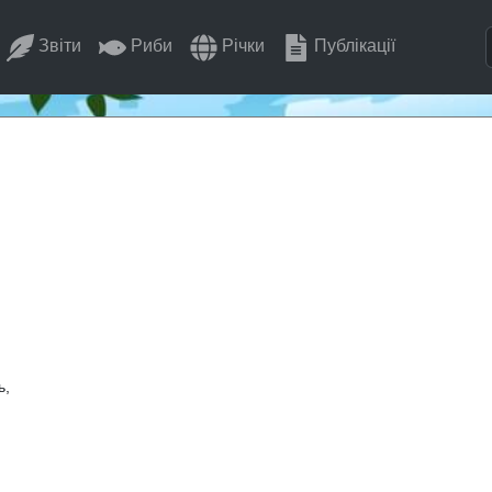
Звіти
Риби
Річки
Публікації
ь,