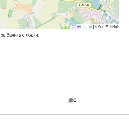
Leaflet
|
© GoldFishNet
рыбачить с лодки.
0