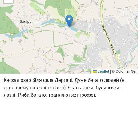
Leaflet
|
© GoldFishNet
Каскад озер біля села Дергачі. Дуже багато людей (в
основному на донні снасті). Є альтанки, будиночки і
лазні. Риби багато, трапляються трофеї.