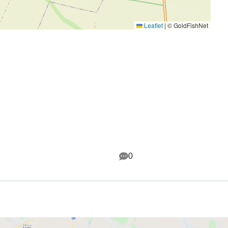
Leaflet
|
© GoldFishNet
0