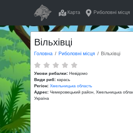
Карта
Риболовні місця
Вільхівці
Головна
Риболовні місця
Вільхівці
Умови рибалки:
Невідомо
Види риб:
карась
Регіон:
Хмельницька область
Адрес:
Чемеровецький район, Хмельницька облас
Україна