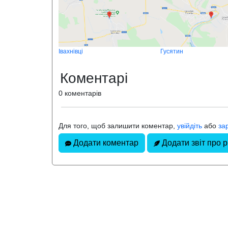
Івахнівці
Гусятин
Коментарі
0 коментарів
Для того, щоб залишити коментар,
увійдіть
або
за
Додати коментар
Додати звіт про 