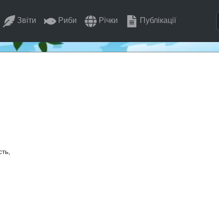
Звіти
Риби
Річки
Публікації
ть,