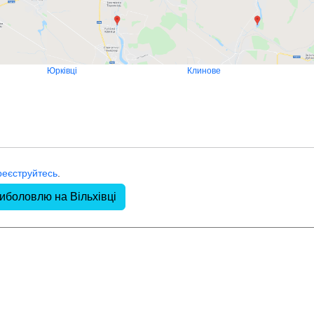
Юрківці
Клинове
реєструйтесь
.
риболовлю на Вільхівці