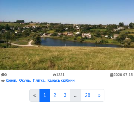
0
1221
2026-07-15
Короп
Окунь
Плітка
Карась срібний
«
1
2
3
...
28
»