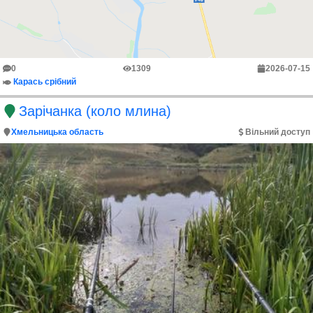
0
1309
2026-07-15
Карась срібний
Зарічанка (коло млина)
Хмельницька область
Вільний доступ