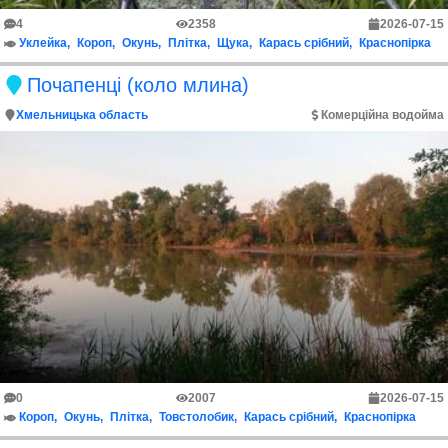
4
2358
2026-07-15
Уклейка
Короп
Окунь
Плітка
Щука
Карась срібний
Краснопірка
Почапенці (коло млина)
Хмельницька область
Комерційна водойма
0
2007
2026-07-15
Короп
Окунь
Плітка
Товстолобик
Карась срібний
Краснопірка