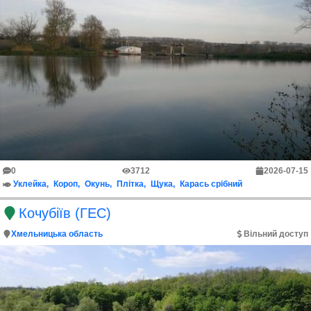
0
3712
2026-07-15
Уклейка
Короп
Окунь
Плітка
Щука
Карась срібний
Кочубіїв (ГЕС)
Хмельницька область
Вільний доступ