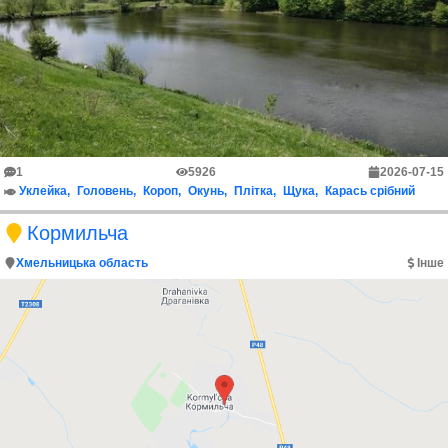
1
5926
2026-07-15
Уклейка
Головень
Короп
Окунь
Плітка
Щука
Карась срібний
Кормильча
Хмельницька область
Інше