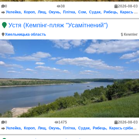
0
38
2026-08-03
Уклейка
Короп
Лящ
Окунь
Плітка
Сом
Судак
Рибець
Карась срібний
Устя (Кемпінг-пляж "Усамітнений")
Хмельницька область
Кемпінг
0
1475
2026-08-03
Уклейка
Короп
Лящ
Окунь
Плітка
Судак
Рибець
Карась срібний