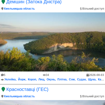
Демшин (Затока Дністра)
Хмельницька область
Вільний доступ
5
34
2026-08-03
Уклейка
Йорж
Короп
Лящ
Окунь
Плітка
Сом
Судак
Щука
Карась срібний
Красноставці (ГЕС)
Хмельницька область
Вільний доступ