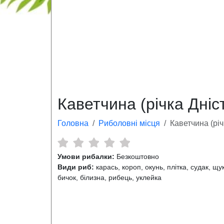
Каветчина (річка Дніс
Головна
Риболовні місця
Каветчина (річ
Умови рибалки:
Безкоштовно
Види риб:
карась, короп, окунь, плітка, судак, щу
бичок, білизна, рибець, уклейка