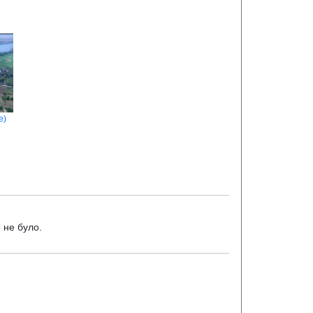
е)
 не було.