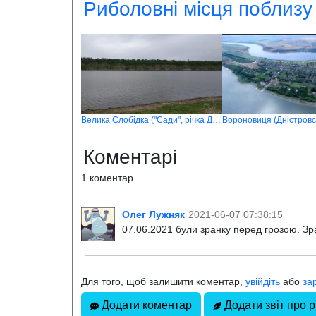
Риболовні місця поблизу
Велика Слобідка ("Сади", річка Дністер)
Коментарі
1 коментар
Олег Лужняк
2021-06-07 07:38:15
07.06.2021 були зранку перед грозою. Зра
Для того, щоб залишити коментар,
увійдіть
або
за
Додати коментар
Додати звіт про р