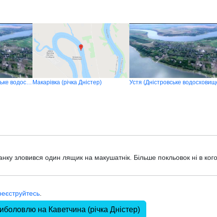
Вороновиця (Дністровське водосховище)
Макарівка (річка Дністер)
Устя (Дністровське водосховищ
нку зловився один лящик на макушатнік. Більше покльовок ні в кого
реєструйтесь
.
иболовлю на Каветчина (річка Дністер)