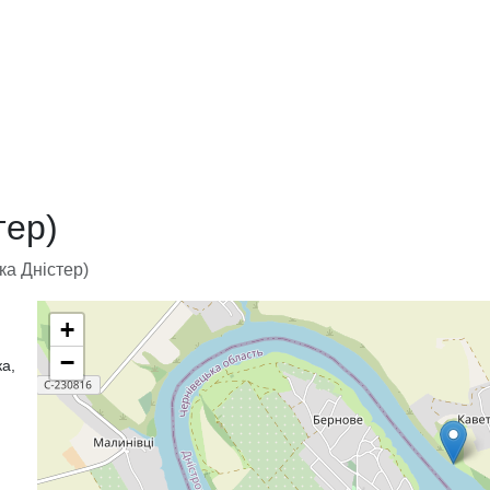
тер)
ка Дністер)
+
−
ка,