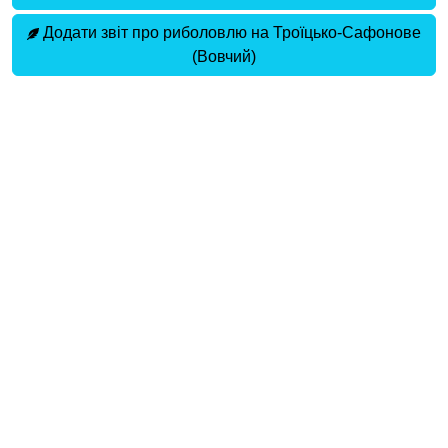
Додати звіт про риболовлю на Троїцько-Сафонове
(Вовчий)