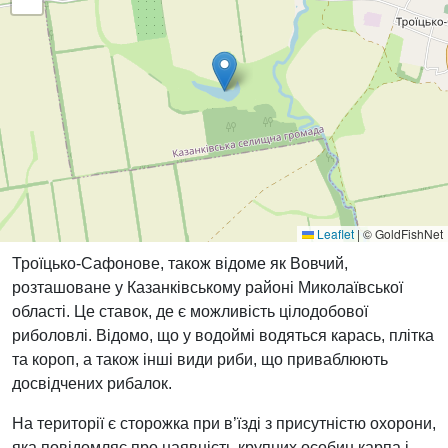
Leaflet
|
© GoldFishNet
Троїцько-Сафонове, також відоме як Вовчий,
розташоване у Казанківському районі Миколаївської
області. Це ставок, де є можливість цілодобової
риболовлі. Відомо, що у водоймі водяться карась, плітка
та короп, а також інші види риби, що приваблюють
досвідчених рибалок.
На території є сторожка при в’їзді з присутністю охорони,
яка повідомляє про наявність крупних особин карпа і