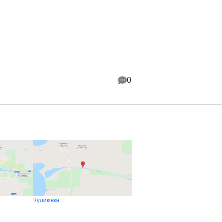
0
Куликівка