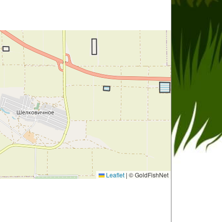
Leaflet
|
© GoldFishNet