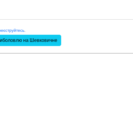
реєструйтесь
.
 риболовлю на Шевковичне