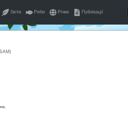
Звіти
Риби
Річки
Публікації
(БАМ)
на,