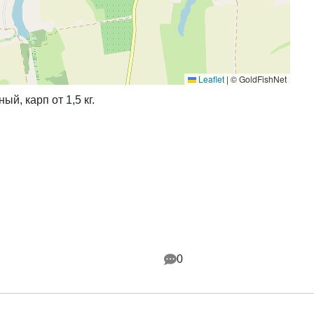
Leaflet
|
© GoldFishNet
ый, карп от 1,5 кг.
0