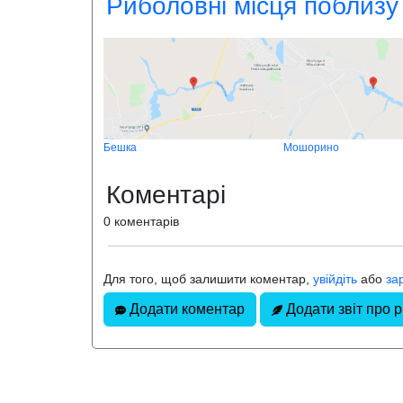
Риболовні місця поблизу
Бешка
Мошорино
Коментарі
0 коментарів
Для того, щоб залишити коментар,
увійдіть
або
за
Додати коментар
Додати звіт про 