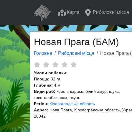
Карта
Риболовні місця
Новая Прага (БАМ)
Головна
Риболовні місця
Новая Прага 
Умови рибалки:
Площа:
32 га
Глибина:
4 м
Види риб:
короп, карась, білий амур, щука,
товстолобик, сом, окунь
Регіон:
Кіровоградська область
Адрес:
Нова Прага, Кіровоградська область, Украї
28042