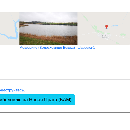
Мошорине (Водосховище Бешка)
Шаровка-1
реєструйтесь
.
риболовлю на Новая Прага (БАМ)