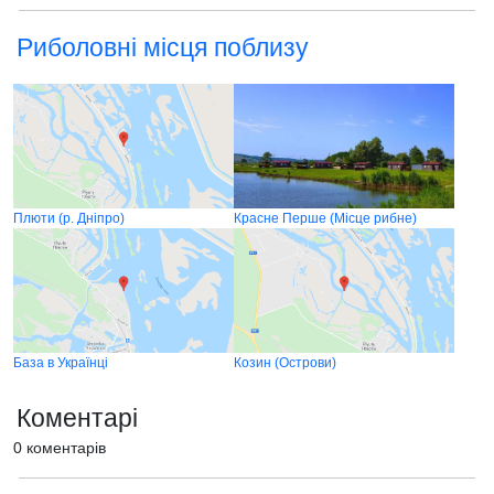
Риболовні місця поблизу
Плюти (р. Дніпро)
Красне Перше (Місце рибне)
База в Українці
Козин (Острови)
Коментарі
0 коментарів