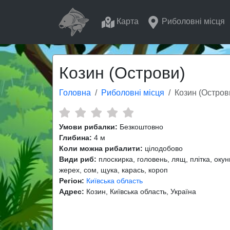
Карта
Риболовні місця
Козин (Острови)
Головна
Риболовні місця
Козин (Остров
Умови рибалки:
Безкоштовно
Глибина:
4 м
Коли можна рибалити:
цілодобово
Види риб:
плоскирка, головень, лящ, плітка, окун
жерех, сом, щука, карась, короп
Регіон:
Київська область
Адрес:
Козин, Київська область, Україна