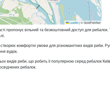
Leaflet
|
© GoldFishNet
бласті пропонує вільний та безкоштовний доступ для рибалок
лі.
 створює комфортні умови для різноманітних видів риби. Р
ння вудок.
х видів риби, що робить її популярною серед рибалок Київс
досвідчених рибалок.