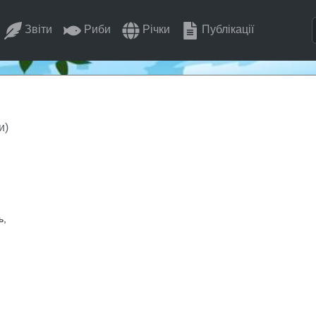
Звіти
Риби
Річки
Публікації
и)
ь,