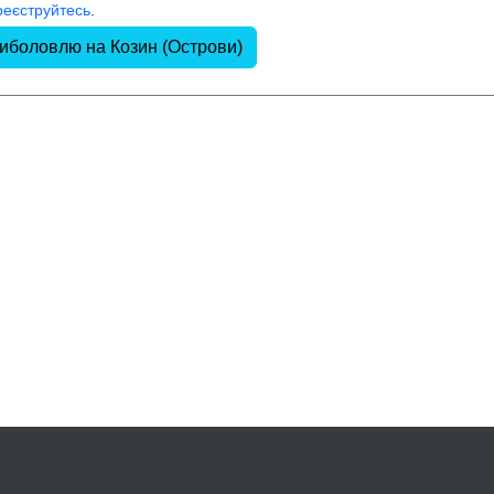
реєструйтесь
.
риболовлю на Козин (Острови)