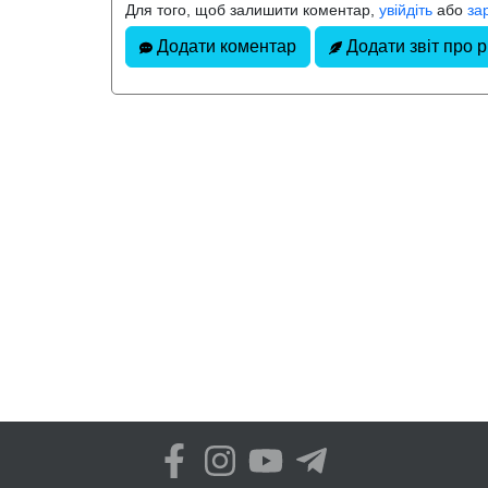
Для того, щоб залишити коментар,
увійдіть
або
за
Додати коментар
Додати звіт про 