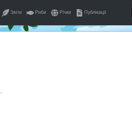
Звіти
Риби
Річки
Публікації
,