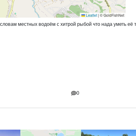
Leaflet
|
© GoldFishNet
 словам местных водоём с хитрой рыбой что нада уметь её 
0