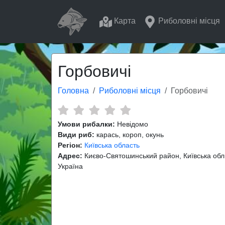
Карта
Риболовні місця
Горбовичі
Головна
Риболовні місця
Горбовичі
Умови рибалки:
Невідомо
Види риб:
карась, короп, окунь
Регіон:
Київська область
Адрес:
Києво-Святошинський район, Київська обл.
Україна