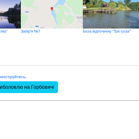
лка"
Забір'я №7
База відпочинку "Три гуска"
реєструйтесь
.
риболовлю на Горбовичі