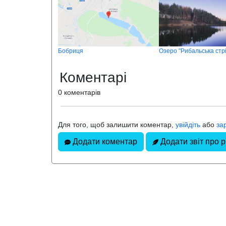
Бобриця
Озеро "Рибальська стрі
Коментарі
0 коментарів
Для того, щоб залишити коментар,
увійдіть
або
за
Додати коментар
Додати звіт про 