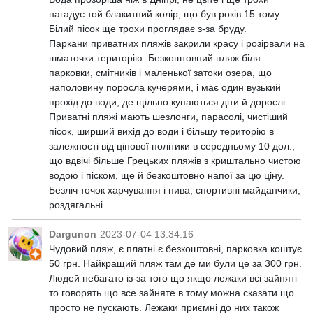
нагадує той блакитний колір, що був років 15 тому.
Білий пісок ще трохи проглядає з-за бруду.
Паркани приватних пляжів закрили красу і розірвали на
шматочки територію. Безкоштовний пляж біля
парковки, смітників і маленької затоки озера, що
наполовину поросла кучерями, і має один вузький
прохід до води, де щільно купаються діти й дорослі.
Приватні пляжі мають шезлонги, парасолі, чистіший
пісок, ширший вихід до води і більшу територію в
залежності від цінової політики в середньому 10 дол.,
що вдвічі більше Грецьких пляжів з криштально чистою
водою і піском, ще й безкоштовно напої за цю ціну.
Безліч точок харчування і пива, спортивні майданчики,
роздягальні.
Dargunon
2023-07-04 13:34:16
Чудовий пляж, є платні є безкоштовні, парковка коштує
50 грн. Найкращий пляж там де ми були це за 300 грн.
Людей небагато із-за того що якщо лежаки всі зайняті
то говорять що все зайняте в тому можна сказати що
просто не пускають. Лежаки приємні до них також