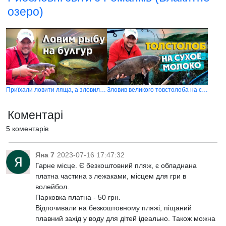
озеро)
Приїхали ловити ляща, а зловили багато великого білого амура на булгур
Зловив великого товстолоба на сухе молоко і Zig Rig
Коментарі
5 коментарів
Яна 7
2023-07-16 17:47:32
Гарне місце. Є безкоштовний пляж, є обладнана
платна частина з лежаками, місцем для гри в
волейбол.
Парковка платна - 50 грн.
Відпочивали на безкоштовному пляжі, піщаний
плавний захід у воду для дітей ідеально. Також можна