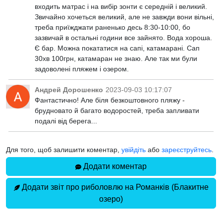
входить матрас і на вибір зонти є середній і великий.
Звичайно хочеться великий, але не завжди вони вільні,
треба приїжджати раненько десь 8:30-10:00, бо
зазвичай в остальні години все зайнято. Вода хороша.
Є бар. Можна покататися на сапі, катамарані. Сап
30хв 100грн, катамаран не знаю. Але так ми були
задоволені пляжем і озером.
Андрей Дорошенко
2023-09-03 10:17:07
Фантастично! Але біля безкоштовного пляжу -
брудновато й багато водоростей, треба запливати
подалі від берега...
Для того, щоб залишити коментар,
увійдіть
або
зареєструйтесь
.
Додати коментар
Додати звіт про риболовлю на Романків (Блакитне
озеро)