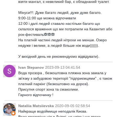
взяти мангал, є невеликий бар, є обладнаний туалет.
Мінуси!!!: Дуже багато людей, дуже дуже багато.
9:00-11:00 ще можна відпочивати
12:00 і далі людей ставало настільки багато що
склалося враження що ми потрапили на Казантип або
рок-фестиваль🙈🙈🙈
На платній частині людей нітрохи не менше. Озеро
недуже і велике, а людей більше ніж води)))))).
У вихідний день не рекомендуємо відвідувати).
Ivan Stepanov
2023-09-13 04:41:54
Вода прозора , безкоштовна пляжна зона замала у
зв'язку з забудовою території "підприємцями" , є також
платний паркінг (безкоштовно на дорозі).
Присутня спорт зона та смаколики.
Гарного відпочинку !
Nataliia Matsiievska
2020-09-05 02:58:54
Найкраще водоймище неподалік Києва.
Вода прозоріша ніж в Дніпрі, не цвіте і ще трохи