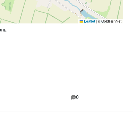
Leaflet
|
© GoldFishNet
ань.
0