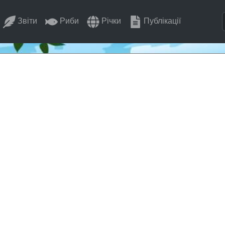
Звіти
Риби
Річки
Публікації