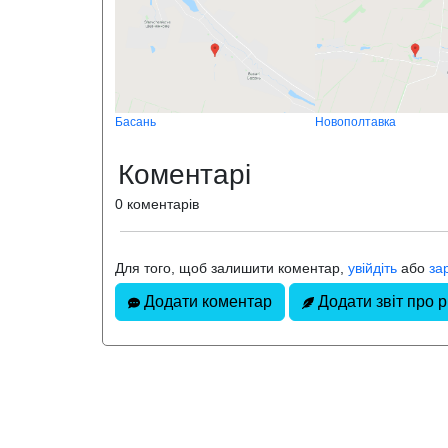
Басань
Новополтавка
Коментарі
0 коментарів
Для того, щоб залишити коментар,
увійдіть
або
за
Додати коментар
Додати звіт про 