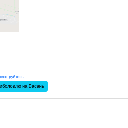
реєструйтесь
.
риболовлю на Басань