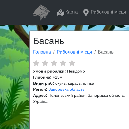
Карта
Риболовні місця
Басань
Головна
Риболовні місця
Басань
Умови рибалки:
Невідомо
Глибина:
+15м.
Види риб:
окунь, карась, плітка
Регіон:
Запорізька область
Адрес:
Пологівський район, Запорізька область,
Україна