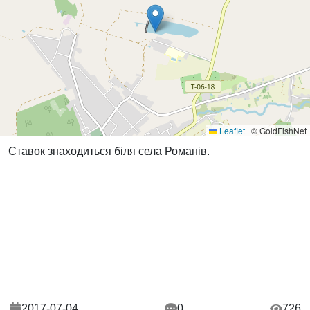
Leaflet
|
© GoldFishNet
Ставок знаходиться біля села Романів.
2017-07-04
0
726