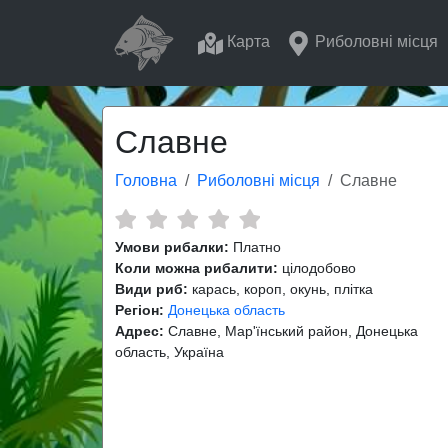
Карта
Риболовні місця
Славне
Головна
Риболовні місця
Славне
Умови рибалки:
Платно
Коли можна рибалити:
цілодобово
Види риб:
карась, короп, окунь, плітка
Регіон:
Донецька область
Адрес:
Славне, Мар'їнський район, Донецька
область, Україна