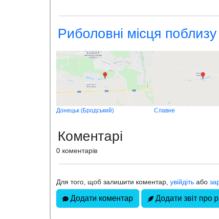
Риболовні місця поблизу
Донецьк (Бродський)
Славне
Коментарі
0 коментарів
Для того, щоб залишити коментар,
увійдіть
або
за
Додати коментар
Додати звіт про 