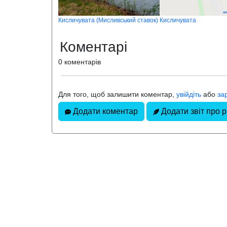
Кисличувата (Мисливський ставок)
Кисличувата
Коментарі
0 коментарів
Для того, щоб залишити коментар,
увійдіть
або
за
Додати коментар
Додати звіт про 