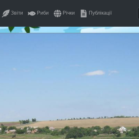
Звіти
Риби
Річки
Публікації