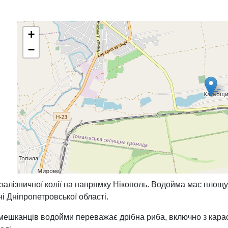
+
−
лізничної колії на напрямку Нікополь. Водойма має площу б
і Дніпропетровської області.
ешканців водойми переважає дрібна риба, включно з карас