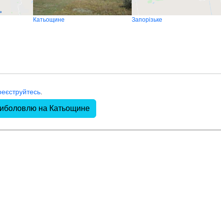
Катьощине
Запорізьке
реєструйтесь
.
риболовлю на Катьощине