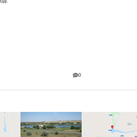
оді.
0