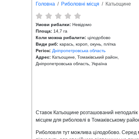
Головна
Риболовні місця
Катьощине
Умови рибалки:
Невідомо
Площа:
14,7 га
Коли можна рибалити:
цілодобово
Види риб:
карась, короп, окунь, плітка
Регіон:
Дніпропетровська область
Адрес:
Катьощине, Томаківський район,
Дніпропетровська область, Україна
Ставок Катьощине розташований неподалік за
місцем для риболовлі в Томаківському район
Риболовля тут можлива цілодобово. Серед м