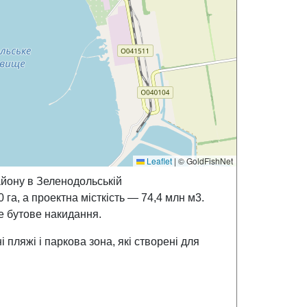
Leaflet
|
© GoldFishNet
йону в Зеленодольській
га, а проектна місткість — 74,4 млн м3.
не бутове накидання.
ляжі і паркова зона, які створені для