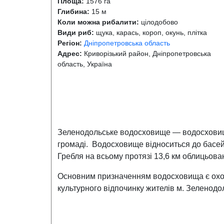
Площа:
1576 га
Глибина:
15 м
Коли можна рибалити:
цілодобово
Види риб:
щука, карась, короп, окунь, плітка
Регіон:
Дніпропетровська область
Адрес:
Криворізький район, Дніпропетровська
область, Україна
Зеленодольське водосховище — водосховище
громаді. Водосховище відноситься до басейн
Гребля на всьому протязі 13,6 км облицьован
Основним призначенням водосховища є охоло
культурного відпочинку жителів м. Зеленодо