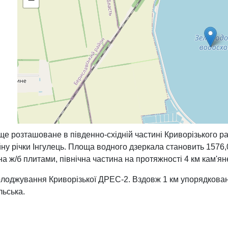
 розташоване в південно-східній частині Криворізького ра
у річки Інгулець. Площа водного дзеркала становить 1576,0 
а ж/б плитами, північна частина на протяжності 4 км кам'я
джування Криворізької ДРЕС-2. Вздовж 1 км упорядковані п
льська.