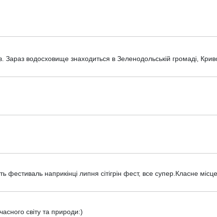
в. Зараз водосховище знаходиться в Зеленодольській громаді, Крив
 фестиваль наприкінці липня сітігрін фест, все супер.Класне місце
часного світу та природи:)