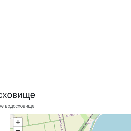
сховище
ке водосховище
+
−