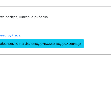
сте повітря, шикарна рибалка
реєструйтесь
.
риболовлю на Зеленодольське водосховище