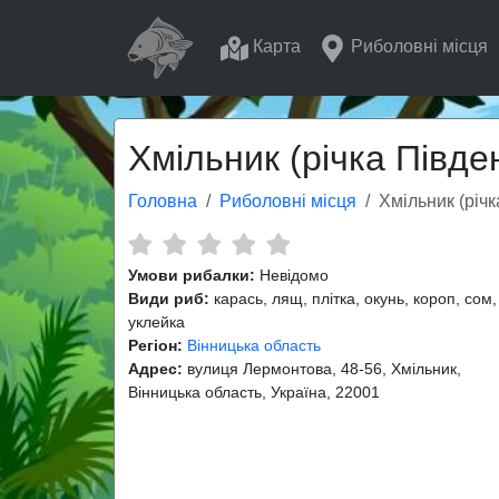
Карта
Риболовні місця
Хмільник (річка Півден
Головна
Риболовні місця
Хмільник (річк
Умови рибалки:
Невідомо
Види риб:
карась, лящ, плітка, окунь, короп, сом,
уклейка
Регіон:
Вінницька область
Адрес:
вулиця Лермонтова, 48-56, Хмільник,
Вінницька область, Україна, 22001