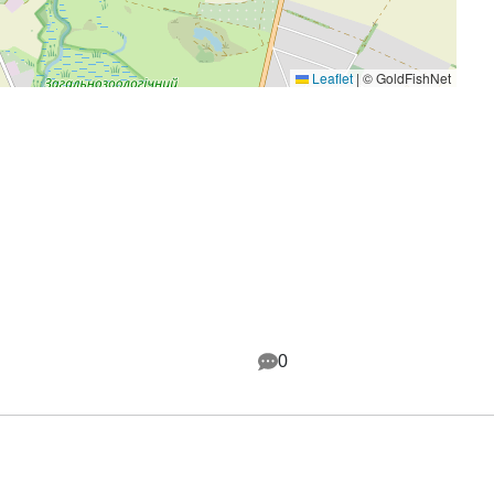
Leaflet
|
© GoldFishNet
0