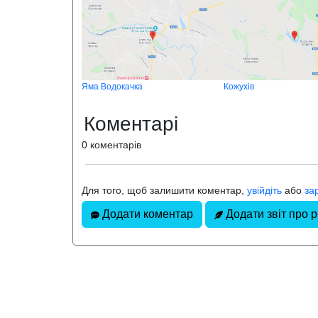
Яма Водокачка
Кожухів
Коментарі
0 коментарів
Для того, щоб залишити коментар,
увійдіть
або
за
Додати коментар
Додати звіт про р