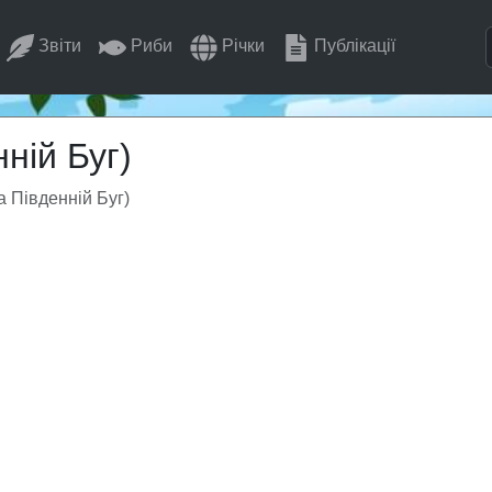
Звіти
Риби
Річки
Публікації
ній Буг)
а Південній Буг)