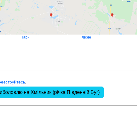
Парк
Лісне
реєструйтесь
.
иболовлю на Хмільник (річка Південній Буг)