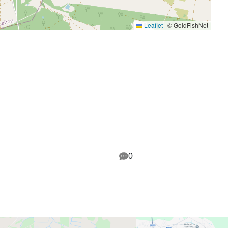
Leaflet
|
© GoldFishNet
0