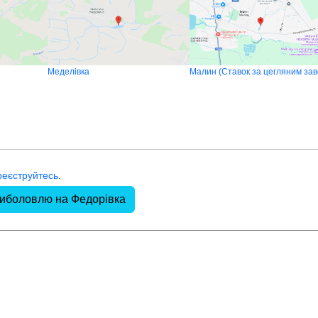
Меделівка
реєструйтесь
.
риболовлю на Федорівка