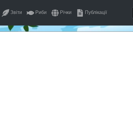
Звіти
Риби
Річки
Публікації