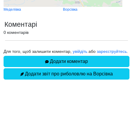
Меделівка
Ворсівка
Коментарі
0 коментарів
Для того, щоб залишити коментар,
увійдіть
або
зареєструйтесь
.
Додати коментар
Додати звіт про риболовлю на Ворсівка