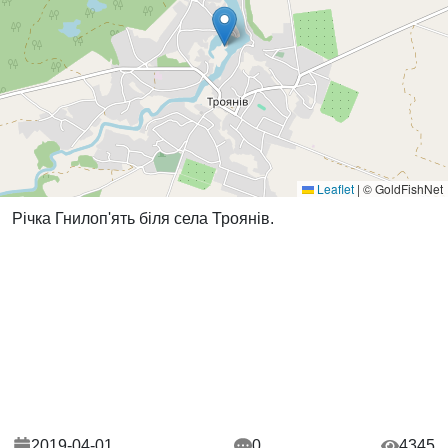
Leaflet
|
© GoldFishNet
Річка Гнилоп'ять біля села Троянів.
2019-04-01
0
4345