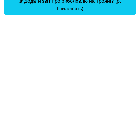
Додати звіт про риболовлю на Троянів (р.
Гнилоп'ять)