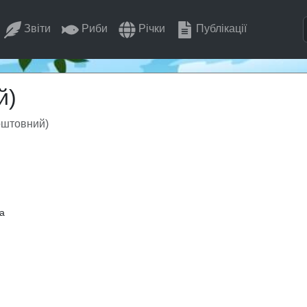
Звіти
Риби
Річки
Публікації
й)
оштовний)
а