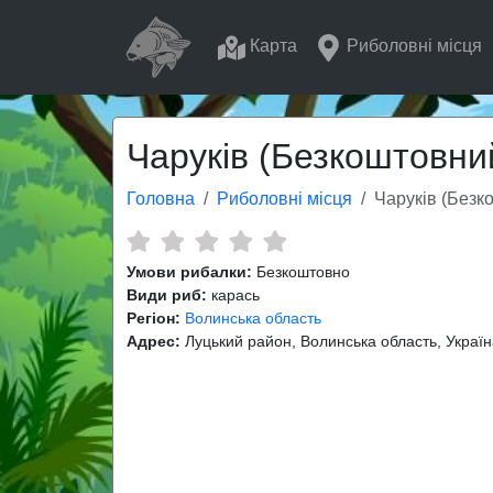
Карта
Риболовні місця
Чаруків (Безкоштовни
Головна
Риболовні місця
Чаруків (Безк
Умови рибалки:
Безкоштовно
Види риб:
карась
Регіон:
Волинська область
Адрес:
Луцький район, Волинська область, Україн