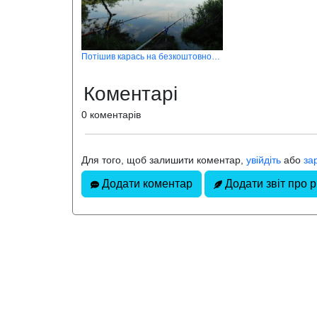
Потішив карась на безкоштовному малому ставу селі Чаруків
Коментарі
0 коментарів
Для того, щоб залишити коментар,
увійдіть
або
за
Додати коментар
Додати звіт про 