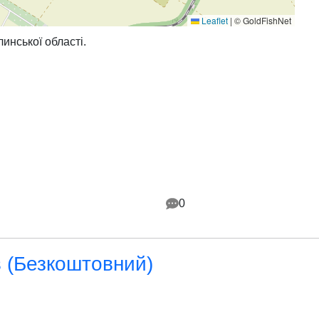
Leaflet
|
© GoldFishNet
инської області.
0
в (Безкоштовний)