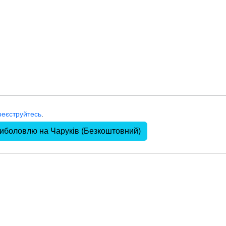
реєструйтесь
.
риболовлю на Чаруків (Безкоштовний)