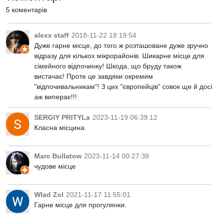
5 коментарів
alexx staff
2018-11-22 18:19:54
Дуже гарне місце, до того ж розташоване дуже зручно
відразу для кількох мікрорайонів. Шикарне місце для
сімейного відпочинку! Шкода, що бруду також
вистачає! Проте це завдяки окремим
"відпочивальникам"! З цих "європейців" совок ще й досі
аж виперає!!!
SERGIY PRITYLa
2023-11-19 06:39:12
Класна місцина
Marc Bullatow
2023-11-14 00:27:38
чудове місце
Wlad Zol
2021-11-17 11:55:01
Гарне місце для прогулянки.