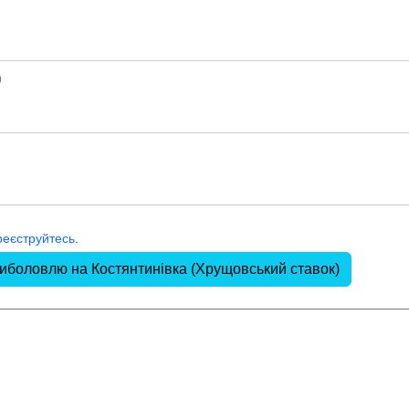
9
реєструйтесь
.
риболовлю на Костянтинівка (Хрущовський ставок)