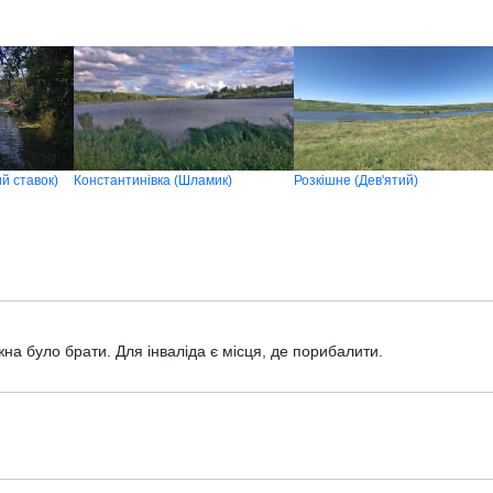
й ставок)
Константинівка (Шламик)
Розкішне (Дев'ятий)
а було брати. Для інваліда є місця, де порибалити.