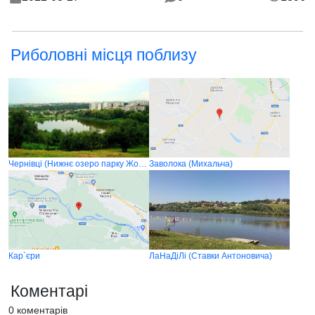
Риболовні місця поблизу
Чернівці (Нижнє озеро парку Жовтневий)
Заволока (Михальча)
Кар`єри
ЛаНаДіЛі (Ставки Антоновича)
Коментарі
0 коментарів