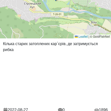
Leaflet
|
© GoldFishNet
Кілька старих затоплених кар`єрів, де затримується
рибка
2022-08-27
0
1896