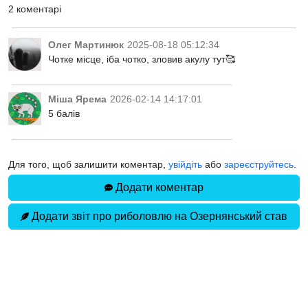
2 коментарі
Олег Мартинюк
2025-08-18 05:12:34
Чотке місце, іба чотко, зловив акулу тут🥰
Міша Ярема
2026-02-14 14:17:01
5 балів
Для того, щоб залишити коментар,
увійдіть
або
зареєструйтесь
.
Додати коментар
Додати звіт про риболовлю на Озернянський став