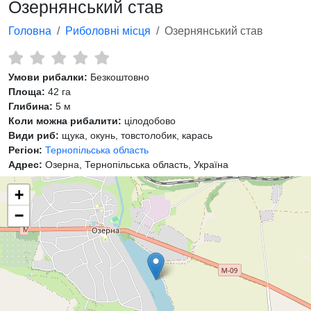
Озернянський став
Головна
Риболовні місця
Озернянський став
Умови рибалки:
Безкоштовно
Площа:
42 га
Глибина:
5 м
Коли можна рибалити:
цілодобово
Види риб:
щука, окунь, товстолобик, карась
Регіон:
Тернопільська область
Адрес:
Озерна, Тернопільська область, Україна
+
−