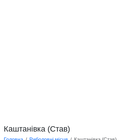
Каштанівка (Став)
Головна
Риболовні місця
Каштанівка (Став)