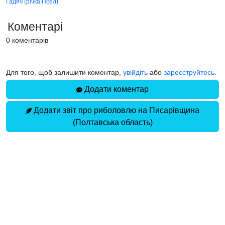
Гадяч (річка Псел)
Коментарі
0 коментарів
Для того, щоб залишити коментар,
увійдіть
або
зареєструйтесь
.
Додати коментар
Додати звіт про риболовлю на Писарівщина
(Полтавська область)