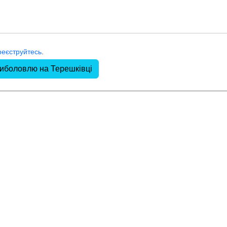
реєструйтесь
.
риболовлю на Терешківці