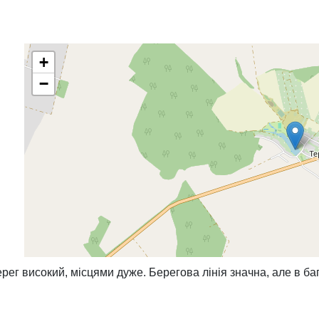
+
−
ерег високий, місцями дуже. Берегова лінія значна, але в б