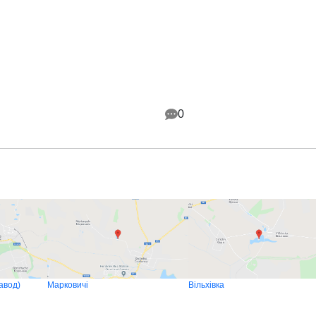
0
авод)
Марковичі
Вільхівка