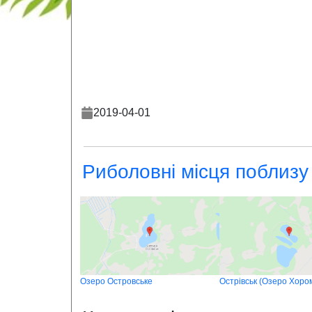
2019-04-01
Риболовні місця поблизу
Озеро Островське
Острівськ (Озеро Хоро