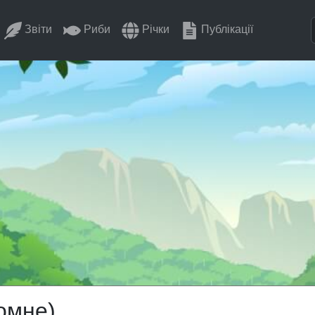
Звіти
Риби
Річки
Публікації
омне)