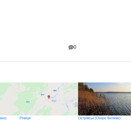
0
мне)
Річиця
Острівськ (Озеро Велике)