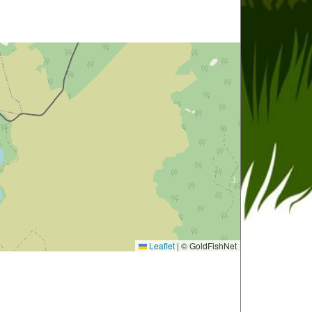
Leaflet
|
© GoldFishNet