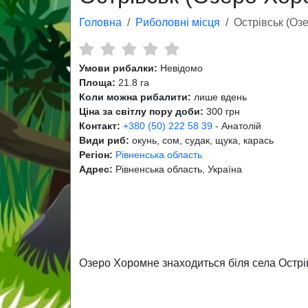
Головна
Риболовні місця
Острівськ (Оз
Умови рибалки:
Невідомо
Площа:
21.8 га
Коли можна рибалити:
лише вдень
Ціна за світлу пору доби:
300 грн
Контакт:
+380 (50) 222 58 39
- Анатолій
Види риб:
окунь, сом, судак, щука, карась
Регіон:
Рівненська область
Адрес:
Рівненська область, Україна
Озеро Хоромне знаходиться біля села Острі