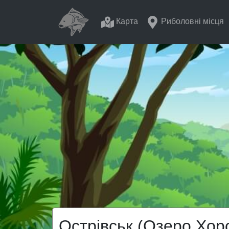
Карта
Риболовні місця
Острівськ (Озеро Хор