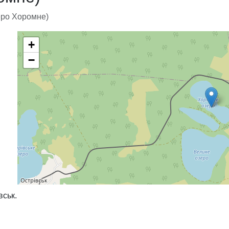
еро Хоромне)
+
−
вськ.