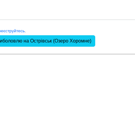
реєструйтесь
.
риболовлю на Острівськ (Озеро Хоромне)