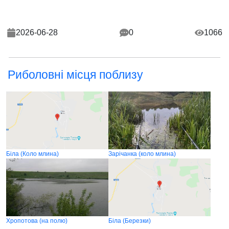
2026-06-28
0
1066
Риболовні місця поблизу
Біла (Коло млина)
Зарічанка (коло млина)
Хропотова (на полю)
Біла (Березки)