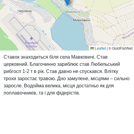
Leaflet
|
© GoldFishNet
Ставок знаходиться біля села Мавковичі. Став
церковний. Благочинно зариблює став Любельський
рибгосп 1-2 т в рік. Став давно не спускався. Влітку
трохи заростає травою. Дно замулене, місцями – сильно
заросле. Водойма велика, місця достатньо як для
поплавочників, та і для фідерістів.