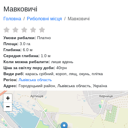
Мавковичі
Головна
Риболовні місця
Мавковичі
Умови рибалки:
Платно
Площа:
3.0 га
Глибина:
6.0 м
Середня глибина:
1.0 м
Коли можна рибалити:
лише вдень
Ціна за світлу пору доби:
40грн
Види риб:
карась срібний, короп, лящ, окунь, плітка
Регіон:
Львівська область
Адрес:
Городоцький район, Львівська область, Україна
+
−