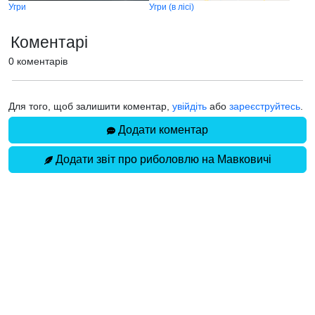
Угри
Угри (в лісі)
Коментарі
0 коментарів
Для того, щоб залишити коментар,
увійдіть
або
зареєструйтесь
.
Додати коментар
Додати звіт про риболовлю на Мавковичі