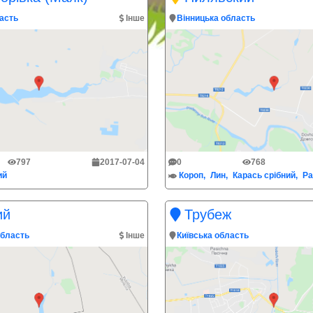
асть
Інше
Вінницька область
797
2017-07-04
0
768
ий
Короп
Лин
Карась срібний
Ра
ий
Трубеж
область
Інше
Київська область