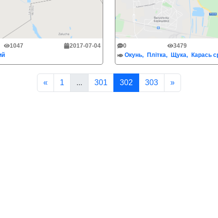
1047
2017-07-04
0
3479
ий
Окунь
Плітка
Щука
Карась с
«
1
...
301
302
303
»