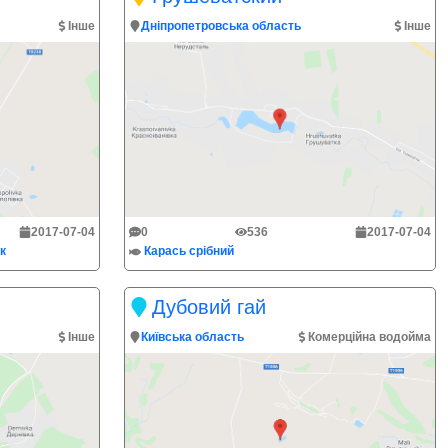
Інше
Дніпропетровська область
Інше
2017-07-04
0
536
2017-07-04
к
Карась срібний
Дубовий гай
Інше
Київська область
Комерційна водойма