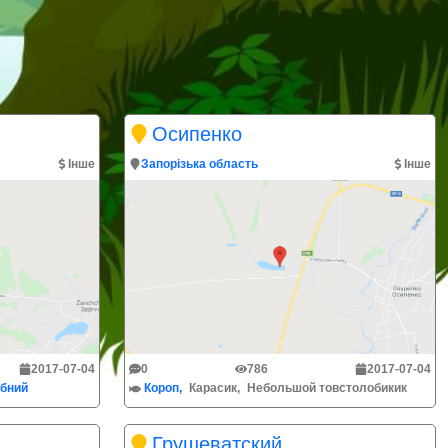
Осипенко
Інше
Запорізька область
Інше
2017-07-04
0
786
2017-07-04
ібний
Короп
Карасик
Небольшой товстолобикик
Грушеватский