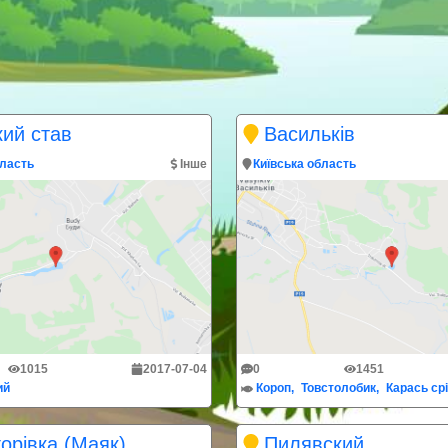
ий став
Васильків
бласть
Інше
Київська область
1015
2017-07-04
0
1451
ий
Короп
Товстолобик
Карась ср
орівка (Маяк)
Пилявский