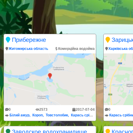
Прибережне
Зарицьк
Житомирська область
Комерційна водойма
Харківська о
0
2573
2017-07-04
0
Білий амур
Короп
Товстолобик
Карась срібний
Карась срібн
Заводское водохранилище
Красног