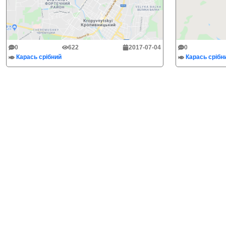
0
622
2017-07-04
0
Карась срібний
Карась срібн