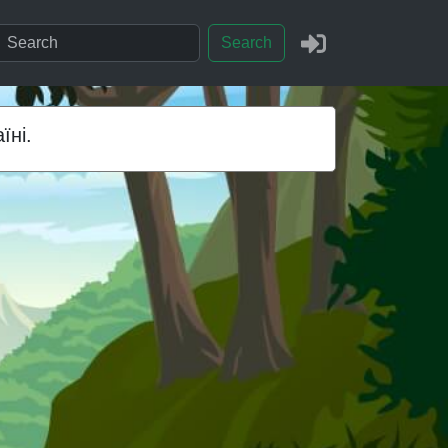
Search
їні.