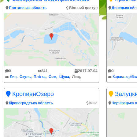
Полтавська область
Вільний доступ
Донецька обл
0
841
2017-07-04
0
Лин
Окунь
Плітка
Сом
Щука
Лещ
Карась срібн
КропивнОзеро
Залуцк
Кіровоградська область
Інше
Чернівецька 