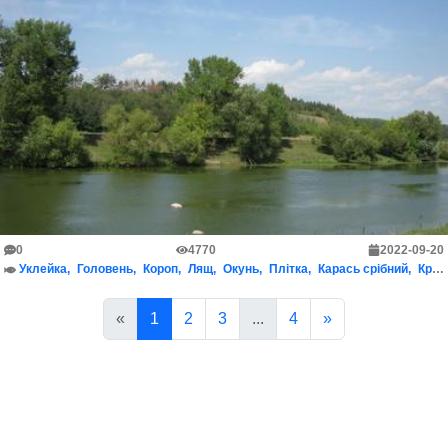
0
4770
2022-09-20
Уклейка
Головень
Короп
Лящ
Окунь
Плітка
Карась срібний
Краснопірка
«
1
2
3
...
4
»