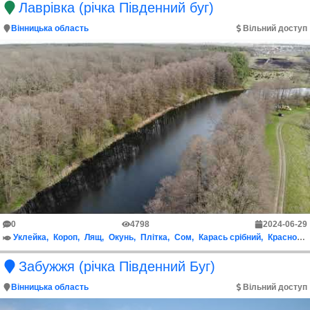
Лаврівка (річка Південний буг)
Вінницька область
Вільний доступ
0
4798
2024-06-29
Уклейка
Короп
Лящ
Окунь
Плітка
Сом
Карась срібний
Краснопірка
Забужжя (річка Південний Буг)
Вінницька область
Вільний доступ