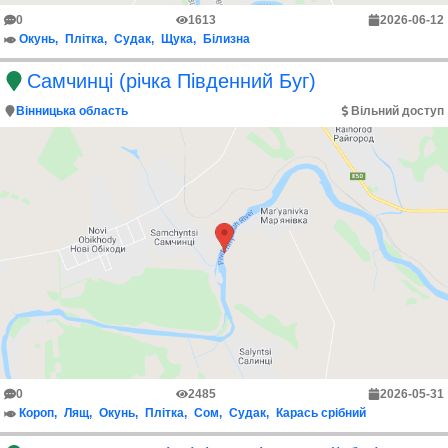
0
1613
2026-06-12
Окунь
Плітка
Судак
Щука
Білизна
Самчинці (річка Південний Буг)
Вінницька область
Вільний доступ
0
2485
2026-05-31
Короп
Лящ
Окунь
Плітка
Сом
Судак
Карась срібний