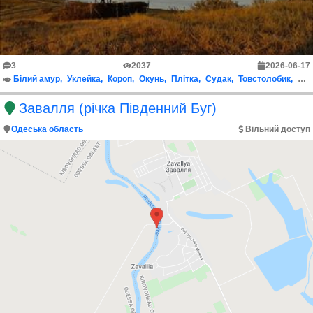
3
2037
2026-06-17
Білий амур
Уклейка
Короп
Окунь
Плітка
Судак
Товстолобик
Кар
Завалля (річка Південний Буг)
Одеська область
Вільний доступ