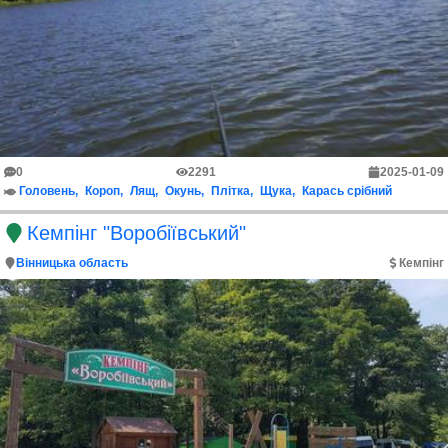
0
2291
2025-01-09
Головень
Короп
Лящ
Окунь
Плітка
Щука
Карась срібний
Кемпінг "Воробіївський"
Вінницька область
Кемпінг