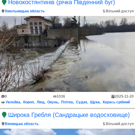
Новокостянтинів (річка Південний буг)
Хмельницька область
Вільний доступ
0
1036
2025-11-20
Уклейка
Короп
Лящ
Окунь
Плітка
Судак
Щука
Карась срібний
Широка Гребля (Сандрацьке водосховище)
Вінницька область
Вільний доступ