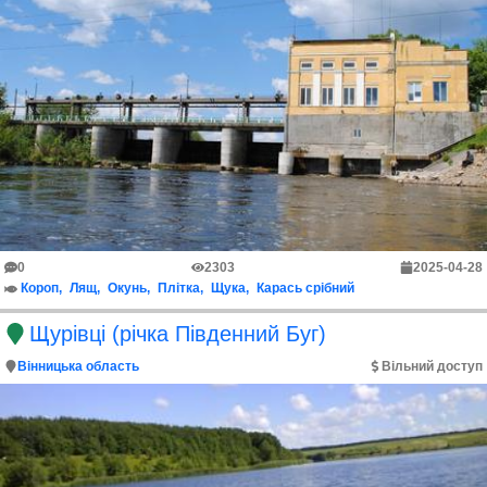
0
2303
2025-04-28
Короп
Лящ
Окунь
Плітка
Щука
Карась срібний
Щурівці (річка Південний Буг)
Вінницька область
Вільний доступ