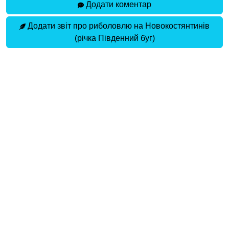
Додати коментар
Додати звіт про риболовлю на Новокостянтинів
(річка Південний буг)