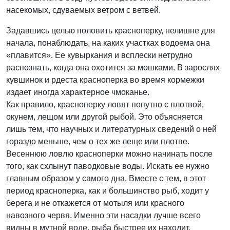
насекомых, сдуваемых ветром с ветвей.
Задавшись целью половить красноперку, нелишне для
начала, понаблюдать, на каких участках водоема она
«плавится». Ее кувыркания и всплески нетрудно
распознать, когда она охотится за мошками. В зарослях
кувшинок и рдеста красноперка во время кормежки
издает иногда характерное чмоканье.
Как правило, красноперку ловят попутно с плотвой,
окунем, лещом или другой рыбой. Это объясняется
лишь тем, что научных и литературных сведений о ней
гораздо меньше, чем о тех же леще или плотве.
Весеннюю ловлю красноперки можно начинать после
того, как схлынут паводковые воды. Искать ее нужно
главным образом у самого дна. Вместе с тем, в этот
период красноперка, как и большинство рыб, ходит у
берега и не откажется от мотыля или красного
навозного червя. Именно эти насадки лучше всего
видны в мутной воде, рыба быстрее их находит.