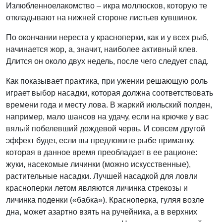
Излюбленноелакомство – икра моллюсков, которую те
откладывают на нижней стороне листьев кувшинок.
По окончании нереста у красноперки, как и у всех рыб,
начинается жор, а, значит, наиболее активный клев.
Длится он около двух недель, после чего следует спад.
Как показывает практика, при ужении решающую роль
играет выбор насадки, которая должна соответствовать
времени года и месту лова. В жаркий июльский полден,
например, мало шансов на удачу, если на крючке у вас
вялый побелевший дождевой червь. И совсем другой
эффект будет, если вы предложите рыбе приманку,
которая в данное время преобладает в ее рационе:
жуки, насекомые личинки (можно искусственные),
растительные насадки. Лучшей насадкой для ловли
красноперки летом являются личинка стрекозы и
личинка поденки («бабка»). Красноперка, гуляя возле
дна, может азартно взять на ручейника, а в верхних