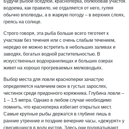
Будучи рыбой оседлой, красноперка, облюбовав участок
водоема, как правило, не отдаляется от него, гуляя
обычно вполводы, а в жаркую погоду – в верхних слоях,
греясь на солнце.
Строго говоря, эта рыба больше всего тяготеет к
участкам без течения или с очень слабым течением,
нередко ее можно встретить в небольших заливах и
заводях, богатых водной растительностью. В
искусственных водохранилищах и больших озерах
живет на хорошо прогреваемых мелководьях.
Выбор места для ловли красноперки зачастую
определяется наличием окон в густых зарослях,
чистинок среди придонного коряжника. Глубина ловли –
1 – 1,5 метра. Однако в любом случае необходимо
помнить, что красноперка избегает открытых мест.
Самые крупные рыбы держатся в глубине лишь в
ранние утренние и поздние вечерние часы, «дежурят» у
свесившихся в воду кустов. Здесь они подхватывают