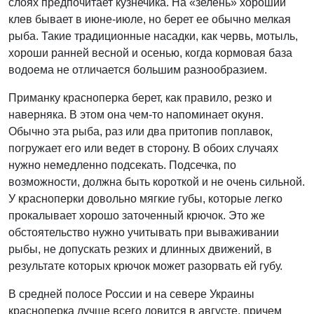
слоях предпочитает кузнечика. На «зелень» хороший
клев бывает в июне-июле, но берет ее обычно мелкая
рыба. Такие традиционные насадки, как червь, мотыль,
хороши ранней весной и осенью, когда кормовая база
водоема не отличается большим разнообразием.
Приманку красноперка берет, как правило, резко и
наверняка. В этом она чем-то напоминает окуня.
Обычно эта рыба, раз или два притопив поплавок,
погружает его или ведет в сторону. В обоих случаях
нужно немедленно подсекать. Подсечка, по
возможности, должна быть короткой и не очень сильной.
У красноперки довольно мягкие губы, которые легко
прокалывает хорошо заточенный крючок. Это же
обстоятельство нужно учитывать при вываживании
рыбы, не допускать резких и длинных движений, в
результате которых крючок может разорвать ей губу.
В средней полосе России и на севере Украины
красноперка лучше всего ловится в августе, причем