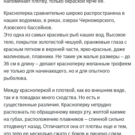
напоминает плотву, только окраской ярче ее.
Красноперка сравнительно широко распространена в
наших водоемах, в реках, озерах Черноморского,
Азовского бассейнов.
Это одна из самых красивых рыб наших вод. Высокое
тело, покрытое золотистой чешуей, оранжевые глаза с
красным пятном в верхней части, ярко-красные, даже
малиновые, плавники. Не такие уж малые размеры – до
36 см в длину – делают красноперку желанным трофеем
не только для начинающего, но и для опытного
рыболова.
Между красноперкой и плотвой, как во внешнем виде,
так и в повадках много сходства. Но есть и
существенные различия. Красноперку нетрудно
распознать по обращенному вверх рту, желтой каемке
на губах, расположению плавников – спинной сильно
отодвинут назад. Отличается она от плотвы еще и тем,
что тело ее несколько сжато с боков и лишено слизи.