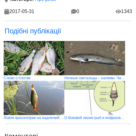
2017-05-31
0
1343
Подібні публікації
Слово о плотве
Ночные скитальцы – налимы. Часть II
Ловля краснопірки на надлегкий спінінг
О боковой линии рыб и инфразвуковой локации