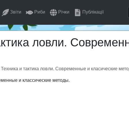
Звіти
Риби
Річки
Публікації
актика ловли. Современ
 Техника и тактика ловли. Современные и класические мет
еменные и классические методы.