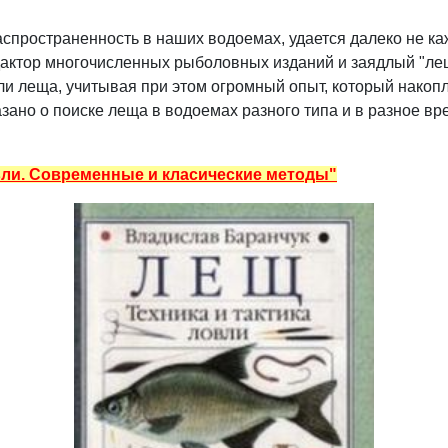
аспространенность в наших водоемах, удается далеко не ка
дактор многочисленных рыболовных изданий и заядлый "лещ
ли леща, учитывая при этом огромный опыт, который нако
зано о поиске леща в водоемах разного типа и в разное вр
овли. Современные и класические методы"