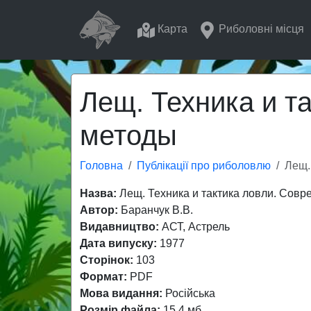
Карта
Риболовні місця
Лещ. Техника и т
методы
Головна
Публікації про риболовлю
Лещ.
Назва:
Лещ. Техника и тактика ловли. Совр
Автор:
Баранчук В.В.
Видавництво:
АСТ, Астрель
Дата випуску:
1977
Сторінок:
103
Формат:
PDF
Мова видання:
Російська
Розмір файла:
15,4 мб