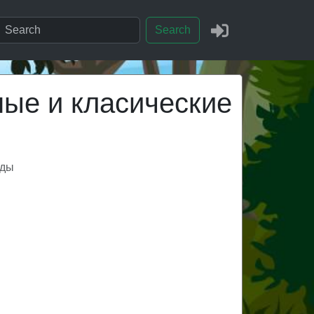
Search
ные и класические
оды